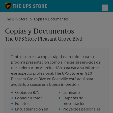
Skip to content
Return to Nav
Toggl
The UPS Store Pleasant Grove Blvd
The UPS Store
Copias y Documentos
Copias y Documentos
The UPS Store
Pleasant Grove Blvd
Tanto si necesita copias rápidas en color para su
próxima presentación como si necesita servicios de
encuadernación y laminación para dar a su informe
ese aspecto profesional, The UPS Store en 910
Pleasant Grove Blvd en Roseville está aquí para
ayudarlo a causar una buena impresión.
•
Copias en B/N
•
Laminado
•
Copias en color
•
Carpetas de
•
Folletos
presentación
•
Encuadernación en
•
Proyectos personales