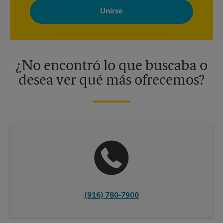
Store con noticias, ofertas especiales, promociones y mensajes
adaptados a sus intereses. Puede darse de baja en cualquier
momento. Para más información, consulte nuestra política de
privacidad. Los centros están bajo la titularidad y la gestión
independiente de franquiciados. Varias ofertas pueden estar
disponibles solo en algunos centros participantes. Para más
información, contacte al centro The UPS Store en su ciudad.
¿No encontró lo que buscaba o
desea ver qué más ofrecemos?
(916) 780-7900