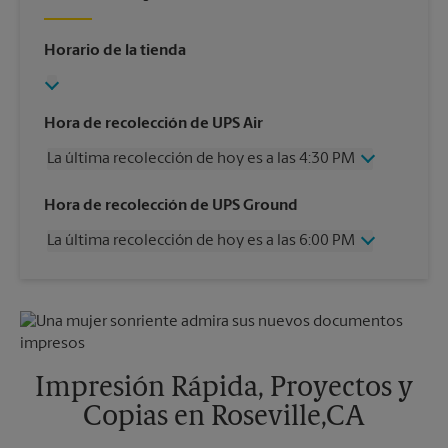
Horario de la tienda
Hora de recolección de UPS Air
La última recolección de hoy es a las 4:30 PM
Miércoles
4:30 PM
Hora de recolección de UPS Ground
Jueves
4:30 PM
La última recolección de hoy es a las 6:00 PM
Viernes
4:30 PM
Sábado
12:00 PM
Miércoles
6:00 PM
Domingo
Sin Recolección
Jueves
6:00 PM
Lunes
4:30 PM
Viernes
6:00 PM
Martes
4:30 PM
Sábado
Sin Recolección
Domingo
Sin Recolección
Impresión Rápida, Proyectos y
Lunes
6:00 PM
Copias en Roseville,CA
Martes
6:00 PM