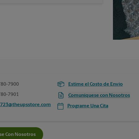
780-7900
Estime el Costo de Envío
780-7901
Comuníquese con Nosotros
6723@theupsstore.com
Programe Una Cita
e Con Nosotros