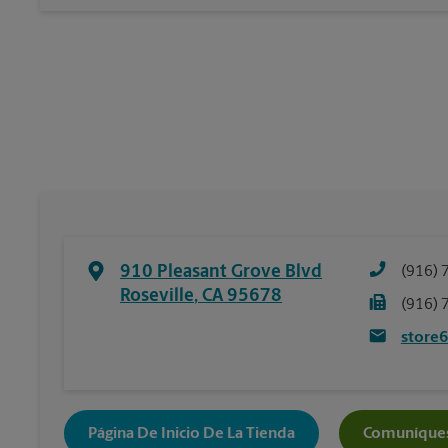
910 Pleasant Grove Blvd
(916) 
Roseville
,
CA
95678
(916) 
store
Página De Inicio De La Tienda
Comuníques