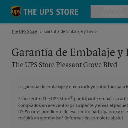
Skip to content
Return to Nav
Envios y
Embalajes
The UPS Store Pleasant Grove Blvd
The UPS Store
Garantía de Embalaje y Envío
Envío de 
Garantía de Embalaje y
Cajas de 
The UPS Store
Pleasant Grove Blvd
Servicios 
La garantía de embalaje y envío incluye cobertura para 
Envío Inte
®
Si un centro The UPS Store
participante embala su artí
comprados en ese centro participante y envía el paquet
USPS correspondiente de ese centro participante) y ese a
Todos los
recibirá un reembolso* (información completa abajo)