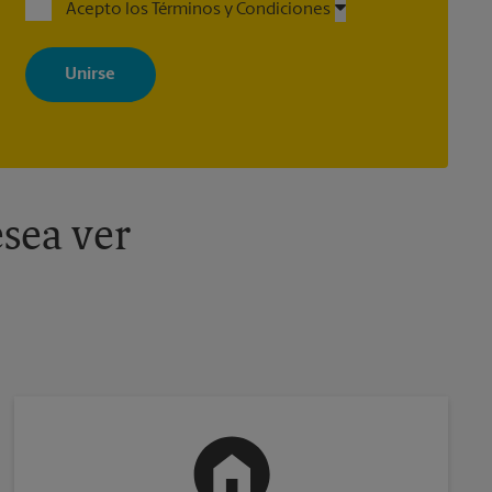
Acepto los Términos y Condiciones
Al registrarse, acepta recibir correos electrónicos de The UPS Store
con noticias, ofertas especiales, promociones y mensajes
adaptados a sus intereses. Puede darse de baja en cualquier
momento. Para más información, consulte nuestra política de
privacidad. Los centros están bajo la titularidad y la gestión
independiente de franquiciados. Varias ofertas pueden estar
disponibles solo en algunos centros participantes. Para más
información, contacte al centro The UPS Store en su ciudad.
sea ver