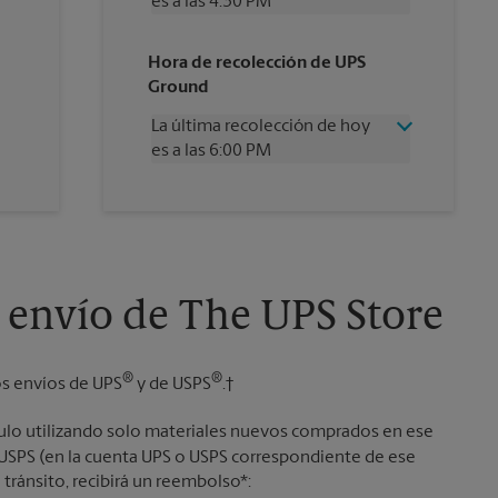
es a las 4:30 PM
Miércoles
4:30 PM
Hora de recolección de UPS
Jueves
4:30 PM
Ground
Viernes
4:30 PM
Sábado
12:00 PM
La última recolección de hoy
Domingo
Sin Recolección
es a las 6:00 PM
Lunes
4:30 PM
Martes
4:30 PM
Miércoles
6:00 PM
Jueves
6:00 PM
Viernes
6:00 PM
Sábado
Sin Recolección
Domingo
Sin Recolección
 envío de The UPS Store
Lunes
6:00 PM
Martes
6:00 PM
®
®
os envíos de UPS
y de USPS
.†
culo utilizando solo materiales nuevos comprados en ese
o USPS (en la cuenta UPS o USPS correspondiente de ese
 tránsito, recibirá un reembolso*: