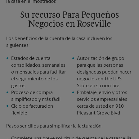
Sábado
Sin Recolección
Domingo
Sin Recolección
Su recurso Para Pequeños
Lunes
6:00 PM
Negocios en Roseville
Martes
6:00 PM
Los beneficios de la cuenta de la casa incluyen los
siguientes:
Estados de cuenta
Autorización de grupo
consolidados, semanales
para que las personas
o mensuales para facilitar
designadas puedan hacer
el seguimiento de los
negocios en The UPS
gastos
Store en su nombre
Proceso de compra
Embalaje, envío y otros
simplificado y más fácil
servicios empresariales
Ciclo de facturación
cerca de usted en 910
flexible
Pleasant Grove Blvd
Pasos sencillos para simplificar la facturación:
Complete una breve solicitud de cuenta de la casa y elija