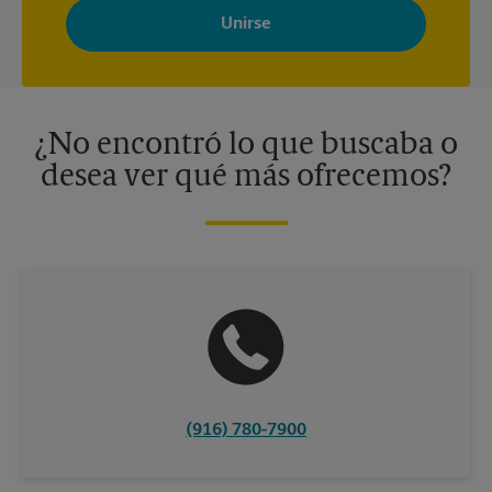
Store con noticias, ofertas especiales, promociones y mensajes
adaptados a sus intereses. Puede darse de baja en cualquier
momento. Para más información, consulte nuestra política de
privacidad. Los centros están bajo la titularidad y la gestión
independiente de franquiciados. Varias ofertas pueden estar
disponibles solo en algunos centros participantes. Para más
información, contacte al centro The UPS Store en su ciudad.
¿No encontró lo que buscaba o
desea ver qué más ofrecemos?
(916) 780-7900