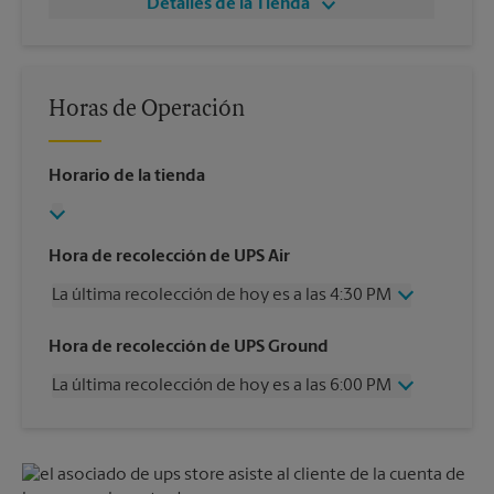
Detalles de la Tienda
Horas de Operación
Horario de la tienda
Hora de recolección de UPS Air
La última recolección de hoy es a las 4:30 PM
Miércoles
4:30 PM
Hora de recolección de UPS Ground
Jueves
4:30 PM
La última recolección de hoy es a las 6:00 PM
Viernes
4:30 PM
Sábado
12:00 PM
Miércoles
6:00 PM
Domingo
Sin Recolección
Jueves
6:00 PM
Lunes
4:30 PM
Viernes
6:00 PM
Martes
4:30 PM