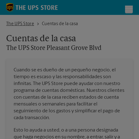
Skip to content
Return to Nav
Toggl
The UPS Store Pleasant Grove Blvd
The UPS Store
Cuentas de la casa
Cuentas de la casa
The UPS Store
Pleasant Grove Blvd
Cuando se es dueño de un pequeño negocio, el
tiempo es escaso y las responsabilidades son
infinitas. The UPS Store puede ayudar con nuestro
programa de cuentas domésticas. Nuestros clientes
con cuentas de la casa reciben estados de cuenta
mensuales o semanales para facilitar el
seguimiento de los gastos y simplificar el pago de
cada transacción.
Esto lo ayuda a usted, o a una persona designada
que haga negocios en su nombre, a entrar, salir y a