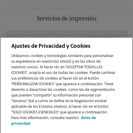
Servicios de impresión
¿Qué clase de archivos (por ejemplo, PDF, JPEG)
debo usar para enviar a imprimir documentos en
Ajustes de Privacidad y Cookies
la sucursal de Miami?
Utilizamos cookies y tecnologías similares para personalizar
su experiencia en nuestro(s) sitio(s) y en los sitios de
nuestros socios. Al hacer clic en "ACCEPTAR TODAS LAS
¿Puedo terminar un trabajo de impresión
COOKIES", acepta el uso de todas las cookies. Puede cambiar
(laminado, encuadernado o engrapado) en la
sus preferencias de cookies al hacer clic en el botón
sucursal ubicada en 11455 SW 40th St?
"PERSONALIZAR COOKIES" que aparece a continuación. Tiene
derecho a desactivar las cookies, como las de segmentación,
que pueden "compartir" su información personal con
¿La sucursal de Miami ofrece servicios de
"terceros" (tal y como se define en la lesgislación estatal
impresión de gran formato como pancartas,
aplicable de los Estados Unidos), al hacer clic en el botón
"SOLO COOKIES ESENCIALES" que aparece a continuación.
carteles o planos?
Para más información, consulte nuestro
Aviso de
privacidad