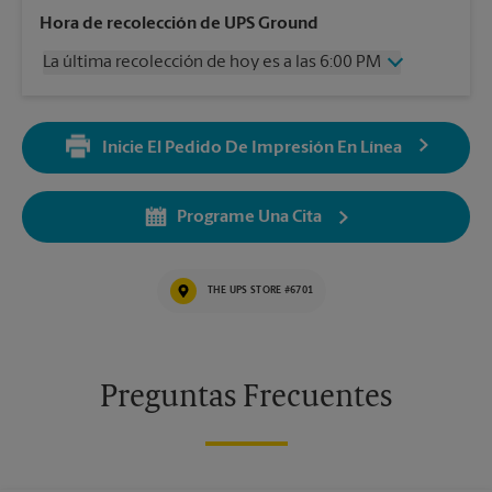
Miércoles
6:00 PM
Hora de recolección de UPS Ground
Jueves
6:00 PM
La última recolección de hoy es a las 6:00 PM
Viernes
6:00 PM
Sábado
1:00 PM
Miércoles
6:00 PM
Domingo
Sin Recolección
Jueves
6:00 PM
Lunes
6:00 PM
Inicie El Pedido De Impresión En Línea
Viernes
6:00 PM
Martes
6:00 PM
Sábado
Sin Recolección
Domingo
Sin Recolección
Programe Una Cita
Lunes
6:00 PM
Martes
6:00 PM
THE UPS STORE #6701
Preguntas Frecuentes