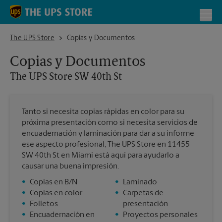
Skip to content
Return to Nav
Toggl
The UPS Store SW 40th St
The UPS Store
Copias y Documentos
Copias y Documentos
The UPS Store
SW 40th St
Tanto si necesita copias rápidas en color para su
próxima presentación como si necesita servicios de
encuadernación y laminación para dar a su informe
ese aspecto profesional, The UPS Store en 11455
SW 40th St en Miami está aquí para ayudarlo a
causar una buena impresión.
•
Copias en B/N
•
Laminado
•
Copias en color
•
Carpetas de
•
Folletos
presentación
•
Encuadernación en
•
Proyectos personales