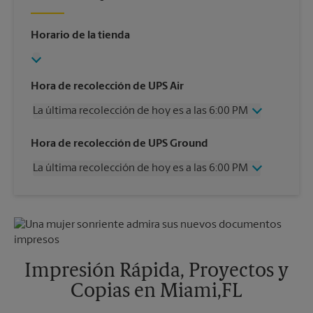
Horario de la tienda
Hora de recolección de UPS Air
La última recolección de hoy es a las 6:00 PM
Miércoles
6:00 PM
Hora de recolección de UPS Ground
Jueves
6:00 PM
La última recolección de hoy es a las 6:00 PM
Viernes
6:00 PM
Sábado
1:00 PM
Miércoles
6:00 PM
Domingo
Sin Recolección
Jueves
6:00 PM
Lunes
6:00 PM
Viernes
6:00 PM
Martes
6:00 PM
Sábado
Sin Recolección
Domingo
Sin Recolección
Impresión Rápida, Proyectos y
Lunes
6:00 PM
Copias en Miami,FL
Martes
6:00 PM