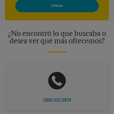
Store con noticias, ofertas especiales, promociones y mensajes
adaptados a sus intereses. Puede darse de baja en cualquier
momento. Para más información, consulte nuestra política de
privacidad. Los centros están bajo la titularidad y la gestión
independiente de franquiciados. Varias ofertas pueden estar
disponibles solo en algunos centros participantes. Para más
información, contacte al centro The UPS Store en su ciudad.
¿No encontró lo que buscaba o
desea ver qué más ofrecemos?
(305) 227-2974