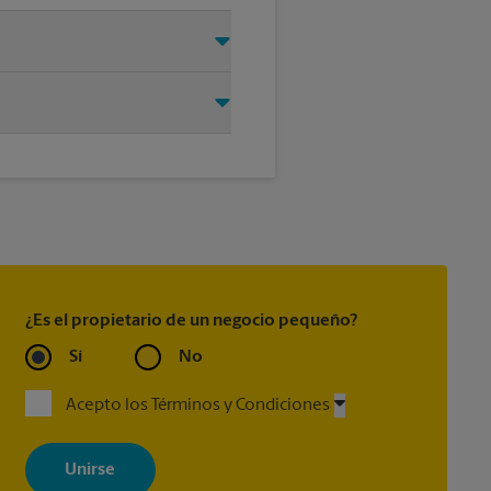
permítanos encargarnos del
®
Every Door Direct Mail
, Every
®
 Express Guaranteed
, Priority
®
king
(incluido con la mayoría
¿Es el propietario de un negocio pequeño?
Sí
No
Acepto los Términos y Condiciones
Al registrarse, acepta recibir correos electrónicos de The UPS Store
con noticias, ofertas especiales, promociones y mensajes
adaptados a sus intereses. Puede darse de baja en cualquier