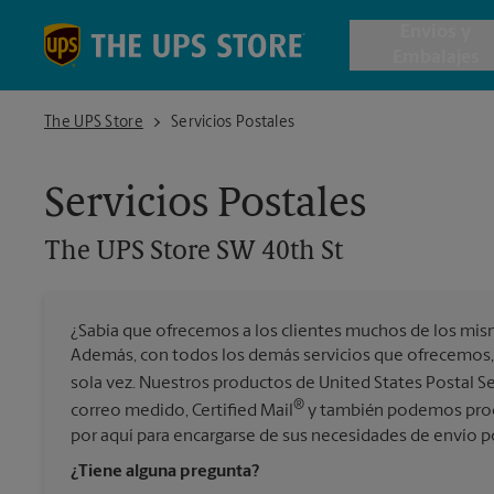
Skip to content
Return to Nav
Envios y
Embalajes
The UPS Store SW 40th St
The UPS Store
Servicios Postales
Envío de 
Servicios Postales
Cajas de 
The UPS Store
SW 40th St
Servicios 
¿Sabía que ofrecemos a los clientes muchos de los mis
Envío Inte
Además, con todos los demás servicios que ofrecemos,
sola vez. Nuestros productos de United States Postal S
®
correo medido, Certified Mail
y también podemos proce
por aquí para encargarse de sus necesidades de envío p
Todos los
¿Tiene alguna pregunta?