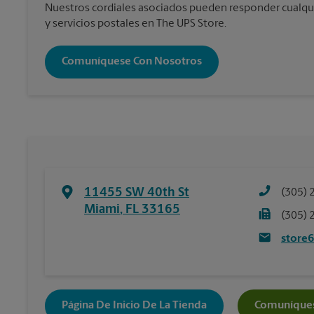
Nuestros cordiales asociados pueden responder cualqu
y servicios postales en The UPS Store.
Comuníquese Con Nosotros
11455 SW 40th St
(305) 
Miami
,
FL
33165
(305) 
store
Página De Inicio De La Tienda
Comuníques