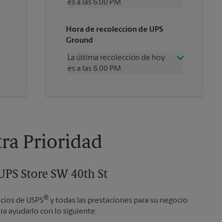
es a las 6:00 PM
Miércoles
6:00 PM
Hora de recolección de UPS
Jueves
6:00 PM
Ground
Viernes
6:00 PM
Sábado
1:00 PM
La última recolección de hoy
Domingo
Sin Recolección
es a las 6:00 PM
Lunes
6:00 PM
Martes
6:00 PM
Miércoles
6:00 PM
Jueves
6:00 PM
Viernes
6:00 PM
Sábado
Sin Recolección
Domingo
Sin Recolección
tra Prioridad
Lunes
6:00 PM
Martes
6:00 PM
 UPS Store SW 40th St
®
icios de USPS
y todas las prestaciones para su negocio
a ayudarlo con lo siguiente: