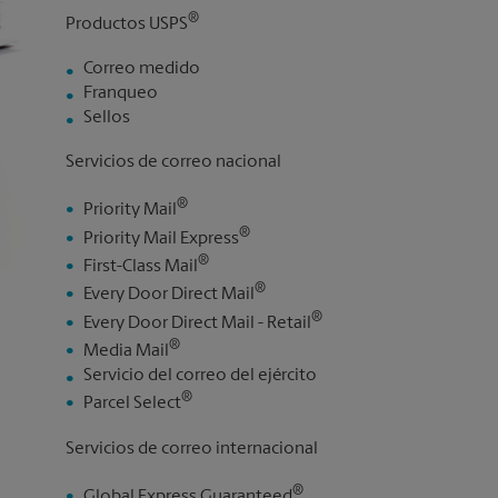
®
Productos USPS
Correo medido
Franqueo
Sellos
Servicios de correo nacional
®
Priority Mail
®
Priority Mail Express
®
First-Class Mail
®
Every Door Direct Mail
®
Every Door Direct Mail - Retail
®
Media Mail
Servicio del correo del ejército
®
Parcel Select
Servicios de correo internacional
®
Global Express Guaranteed