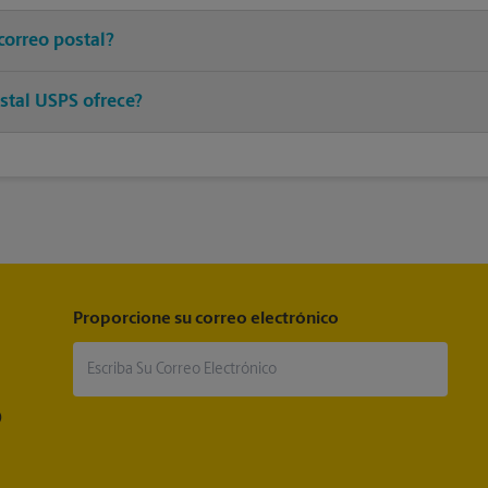
correo postal?
franqueo adecuado a un asociado en este centro de The UPS Store y 
stal USPS ofrece?
®
®
®
 postales, Priority Mail
, Priority Mail Express
, First-Class Mail
, 
®
®
a Mail
, Entrega del correo postal del ejército, Parcel Select
, Global
®
®
®
iority Mail International
, First-Class Mail
International
, USPS Trac
®
rtified Mail
y acuse de recibo.
Proporcione su correo electrónico
®