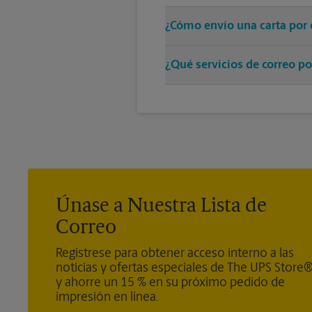
¿Cómo envío una carta por 
Solo entregue su sobre con el 
¿Qué servicios de correo po
resto.
Ofrecemos correo medido, sellos
®
Door Direct Mail - Retail
, Medi
®
Mail Express International
, Pr
de los servicios de paquetes), Ce
Únase a Nuestra Lista de
Correo
Regístrese para obtener acceso interno a las
noticias y ofertas especiales de The UPS Store
y ahorre un 15 % en su próximo pedido de
impresión en línea.