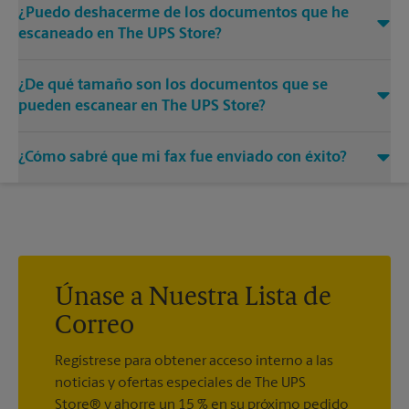
¿Puedo deshacerme de los documentos que he
escaneado en The UPS Store?
Sí, proporcionamos servicios de destrucción de cualquier
¿De qué tamaño son los documentos que se
documento o medio que necesite destruir.
pueden escanear en The UPS Store?
Nuestras máquinas tienen diferentes tamaños. Venga o
¿Cómo sabré que mi fax fue enviado con éxito?
llámenos al (305) 227-2974 y hable con los asociados para
conocer más sobre los tamaños específicos.
Recibirá una hoja de confirmación cuando su fax esté
completo. Y si no se completó la primera vez, le enviaremos
su transmisión de nuevo.
Únase a Nuestra Lista de
Correo
Regístrese para obtener acceso interno a las
noticias y ofertas especiales de The UPS
Store® y ahorre un 15 % en su próximo pedido