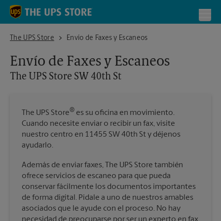
Skip to content
Return to Nav
Toggl
The UPS Store SW 40th St
The UPS Store
Envío de Faxes y Escaneos
Envío de Faxes y Escaneos
The UPS Store
SW 40th St
®
The UPS Store
es su oficina en movimiento.
Cuando necesite enviar o recibir un fax, visite
nuestro centro en 11455 SW 40th St y déjenos
ayudarlo.
Además de enviar faxes, The UPS Store también
ofrece servicios de escaneo para que pueda
conservar fácilmente los documentos importantes
de forma digital. Pídale a uno de nuestros amables
asociados que le ayude con el proceso. No hay
necesidad de preocuparse por ser un experto en fax