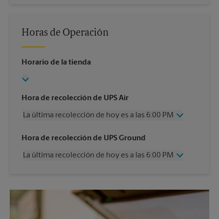
Horas de Operación
Horario de la tienda
Hora de recolección de UPS Air
La última recolección de hoy es a las 6:00 PM
Miércoles
6:00 PM
Hora de recolección de UPS Ground
Jueves
6:00 PM
La última recolección de hoy es a las 6:00 PM
Viernes
6:00 PM
Sábado
1:00 PM
Miércoles
6:00 PM
Domingo
Sin Recolección
Jueves
6:00 PM
Lunes
6:00 PM
Viernes
6:00 PM
Martes
6:00 PM
Sábado
Sin Recolección