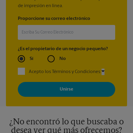
de impresión en línea.
Proporcione su correo electrónico
¿Es el propietario de un negocio pequeño?
Sí
No
Acepto los Términos y Condiciones
Al registrarse, acepta recibir correos electrónicos de The UPS
Store con noticias, ofertas especiales, promociones y mensajes
adaptados a sus intereses. Puede darse de baja en cualquier
momento. Para más información, consulte nuestra política de
privacidad. Los centros están bajo la titularidad y la gestión
independiente de franquiciados. Varias ofertas pueden estar
disponibles solo en algunos centros participantes. Para más
información, contacte al centro The UPS Store en su ciudad.
¿No encontró lo que buscaba o
desea ver qué más ofrecemos?