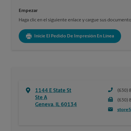
Empezar
Haga clic en el siguiente enlace y cargue sus documentos. 
Inicie El Pedido De Impresión En Línea
1144 E State St
(630) 
Ste A
(630) 
Geneva
,
IL
60134
store