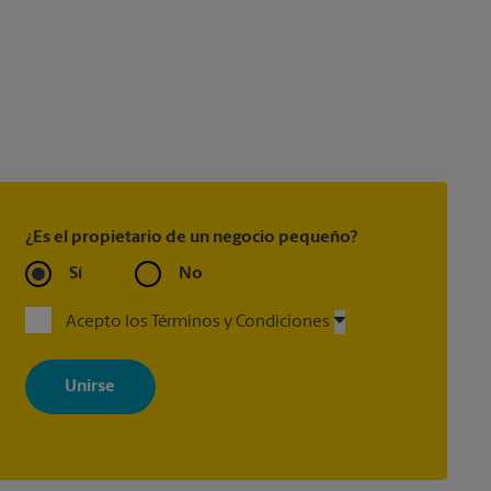
¿Es el propietario de un negocio pequeño?
Sí
No
Acepto los Términos y Condiciones
Al registrarse, acepta recibir correos electrónicos de The UPS Store
con noticias, ofertas especiales, promociones y mensajes
adaptados a sus intereses. Puede darse de baja en cualquier
momento. Para más información, consulte nuestra política de
privacidad. Los centros están bajo la titularidad y la gestión
independiente de franquiciados. Varias ofertas pueden estar
disponibles solo en algunos centros participantes. Para más
información, contacte al centro The UPS Store en su ciudad.