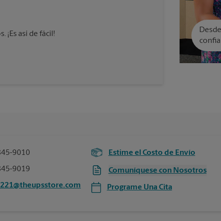
Desde 
¡Es así de fácil!
confia
845-9010
Estime el Costo de Envío
845-9019
Comuníquese con Nosotros
5221@theupsstore.com
Programe Una Cita