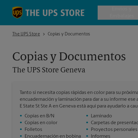
Skip to content
Return to Nav
Envios y
Embalajes
The UPS Store Geneva
The UPS Store
Copias y Documentos
Envío de 
Copias y Documentos
Cajas de 
The UPS Store
Geneva
Servicios 
Tanto si necesita copias rápidas en color para su próxi
Envío Inte
encuadernación y laminación para dar a su informe ese 
E State St Ste A en Geneva está aquí para ayudarlo a ca
•
Copias en B/N
•
Laminado
•
Copias en color
•
Carpetas de presenta
Todos los
•
Folletos
•
Proyectos personales
•
Encuadernación en bobina
•
Informes