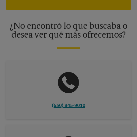
privacidad. Los centros están bajo la titularidad y la gestión
independiente de franquiciados. Varias ofertas pueden estar
disponibles solo en algunos centros participantes. Para más
información, contacte al centro The UPS Store en su ciudad.
¿No encontró lo que buscaba o
desea ver qué más ofrecemos?
(630) 845-9010