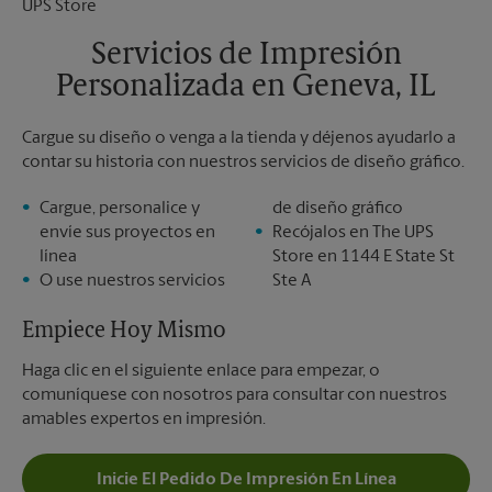
Sábado
Sin Recolección
Domingo
Sin Recolección
Servicios de Impresión
Lunes
5:45 PM
Personalizada en Geneva, IL
Martes
5:45 PM
Cargue su diseño o venga a la tienda y déjenos ayudarlo a
contar su historia con nuestros servicios de diseño gráfico.
Cargue, personalice y
de diseño gráfico
envíe sus proyectos en
Recójalos en The UPS
línea
Store en 1144 E State St
O use nuestros servicios
Ste A
Empiece Hoy Mismo
Haga clic en el siguiente enlace para empezar, o
comuníquese con nosotros para consultar con nuestros
amables expertos en impresión.
Inicie El Pedido De Impresión En Línea