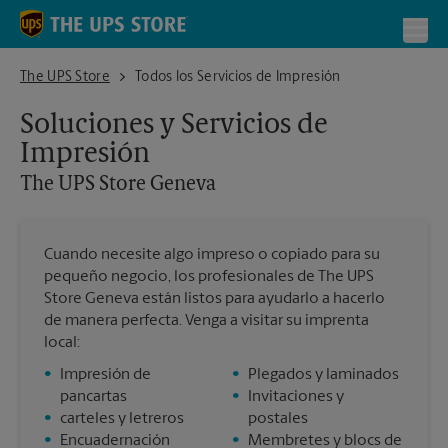
Skip to content
Return to Nav
Toggl
The UPS Store Geneva
The UPS Store
Todos los Servicios de Impresión
Soluciones y Servicios de
Impresión
The UPS Store
Geneva
Cuando necesite algo impreso o copiado para su
pequeño negocio, los profesionales de The UPS
Store Geneva están listos para ayudarlo a hacerlo
de manera perfecta. Venga a visitar su imprenta
local:
•
Impresión de
•
Plegados y laminados
pancartas
•
Invitaciones y
•
carteles y letreros
postales
•
Encuadernación
•
Membretes y blocs de