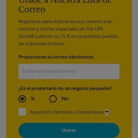
Únase a Nuestra Lista de
Correo
Regístrese para obtener acceso interno a las
noticias y ofertas especiales de The UPS
Store® y ahorre un 15 % en su próximo pedido
de impresión en línea.
Proporcione su correo electrónico
¿Es el propietario de un negocio pequeño?
Sí
No
Acepto los Términos y Condiciones
Al registrarse, acepta recibir correos electrónicos de The UPS
Store con noticias, ofertas especiales, promociones y mensajes
adaptados a sus intereses. Puede darse de baja en cualquier
momento. Para más información, consulte nuestra política de