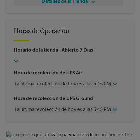
Detalles de la Tienda
Horas de Operación
Horario de la tienda
- Abierto 7 Días
Hora de recolección de UPS Air
La última recolección de hoy es a las 5:45 PM
Miércoles
5:45 PM
Hora de recolección de UPS Ground
Jueves
5:45 PM
La última recolección de hoy es a las 5:45 PM
Viernes
5:45 PM
Sábado
1:00 PM
Miércoles
5:45 PM
Domingo
Sin Recolección
Jueves
5:45 PM
Lunes
5:45 PM
Viernes
5:45 PM
Martes
5:45 PM