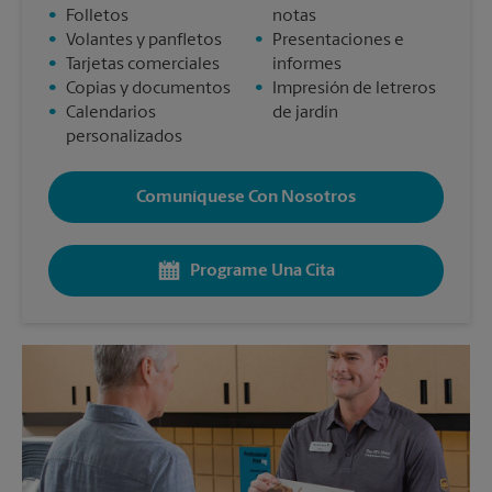
•
Folletos
notas
•
Volantes y panfletos
•
Presentaciones e
•
Tarjetas comerciales
informes
•
Copias y documentos
•
Impresión de letreros
•
Calendarios
de jardín
personalizados
Comuníquese Con Nosotros
Programe Una Cita