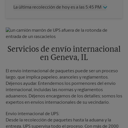
Jueves
5:45 PM
La última recolección de hoy es a las 5:45 PM
Viernes
5:45 PM
Sábado
1:00 PM
Miércoles
5:45 PM
Domingo
Sin Recolección
Jueves
5:45 PM
Lunes
5:45 PM
Viernes
5:45 PM
Martes
5:45 PM
Sábado
Sin Recolección
Domingo
Sin Recolección
Servicios de envío internacional
Lunes
5:45 PM
en Geneva, IL
Martes
5:45 PM
El envío internacional de paquetes puede ser un proceso
largo, que implica papeleo, aranceles y reglamentos.
Déjenos ayudar. Entendemos los pormenores del envío
internacional, incluidas las normas y reglamentos
aduaneros. Déjenos encargarnos de los detalles; somos los
expertos en envíos internacionales de su vecindario.
Envío internacional de UPS:
Desde la recolección de paquetes hasta la aduana y la
entrega, UPS supervisa todo el proceso. Con más de 2000