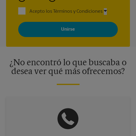
Acepto los Términos y Condiciones
Al registrarse, acepta recibir correos electrónicos de The UPS
Store con noticias, ofertas especiales, promociones y mensajes
adaptados a sus intereses. Puede darse de baja en cualquier
momento. Para más información, consulte nuestra política de
privacidad. Los centros están bajo la titularidad y la gestión
independiente de franquiciados. Varias ofertas pueden estar
disponibles solo en algunos centros participantes. Para más
información, contacte al centro The UPS Store en su ciudad.
¿No encontró lo que buscaba o
desea ver qué más ofrecemos?