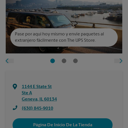
Pase por aquí hoy mismo y envíe paquetes al
extranjero fácilmente con The UPS Store.
1144 E State St
Ste A
Geneva
,
IL
60134
(630) 845-9010
Página De Inicio De La Tienda