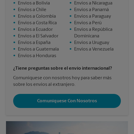
•
Envios a Bolivia
•
Envios a Nicaragua
•
Envios a Chile
•
Envios a Panamá
•
Envios a Colombia
•
Envios a Paraguay
•
Envios a Costa Rica
•
Envios a Perú
•
Envios a Ecuador
•
Envios a República
•
Envios a El Salvador
Dominicana
•
Envios a España
•
Envios a Uruguay
•
Envios a Guatemala
•
Envios a Venezuela
•
Envios a Honduras
¿Tiene preguntas sobre el envío internacional?
Comuníquese con nosotros hoy para saber más
sobre los envíos al extranjero.
Comuníquese Con Nosotros