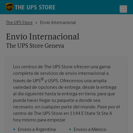
Skip to content
Return to Nav
Toggl
The UPS Store Geneva
The UPS Store
Envío Internacional
Envío Internacional
The UPS Store
Geneva
Los centros de The UPS Store ofrecen una gama
completa de servicios de envío internacional a
®
través de UPS
y USPS. Ofrecemos una amplia
variedad de opciones de entrega, desde la entrega
al día siguiente hasta la entrega en tierra, para que
pueda hacer llegar su paquete a donde sea
necesario, en cualquier parte del mundo. Pase por el
centro de The UPS Store en 1144 E State St Ste A
hoy mismo para empezar.
•
Envios a Argentina
•
Envios a México