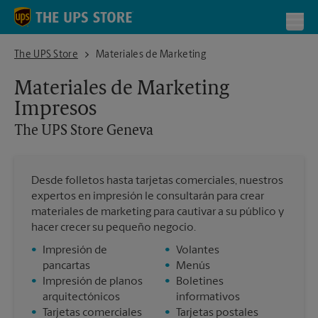
Skip to content
Return to Nav
Toggl
The UPS Store Geneva
The UPS Store
Materiales de Marketing
Materiales de Marketing
Impresos
The UPS Store
Geneva
Desde folletos hasta tarjetas comerciales, nuestros
expertos en impresión le consultarán para crear
materiales de marketing para cautivar a su público y
hacer crecer su pequeño negocio.
•
Impresión de
•
Volantes
pancartas
•
Menús
•
Impresión de planos
•
Boletines
arquitectónicos
informativos
•
Tarjetas comerciales
•
Tarjetas postales