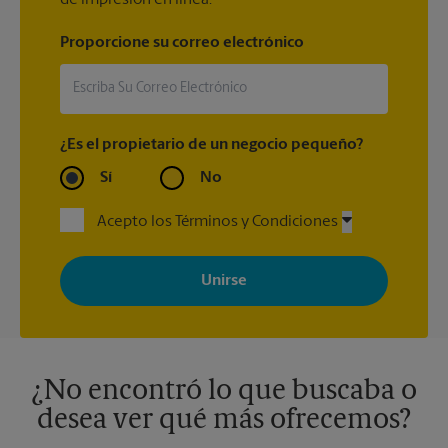
Proporcione su correo electrónico
¿Es el propietario de un negocio pequeño?
Sí
No
Acepto los Términos y Condiciones
Al registrarse, acepta recibir correos electrónicos de The UPS
Store con noticias, ofertas especiales, promociones y mensajes
adaptados a sus intereses. Puede darse de baja en cualquier
momento. Para más información, consulte nuestra política de
privacidad. Los centros están bajo la titularidad y la gestión
independiente de franquiciados. Varias ofertas pueden estar
disponibles solo en algunos centros participantes. Para más
información, contacte al centro The UPS Store en su ciudad.
¿No encontró lo que buscaba o
desea ver qué más ofrecemos?