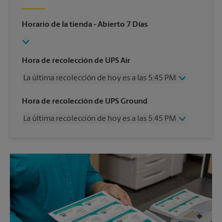
Horario de la tienda
- Abierto 7 Días
Hora de recolección de UPS Air
La última recolección de hoy es a las 5:45 PM
Miércoles
5:45 PM
Hora de recolección de UPS Ground
Jueves
5:45 PM
La última recolección de hoy es a las 5:45 PM
Viernes
5:45 PM
Sábado
1:00 PM
Miércoles
5:45 PM
Domingo
Sin Recolección
Jueves
5:45 PM
Lunes
5:45 PM
Viernes
5:45 PM
Martes
5:45 PM
Sábado
Sin Recolección
Domingo
Sin Recolección
Lunes
5:45 PM
Martes
5:45 PM