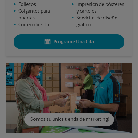
•
Folletos
•
Impresión de pósteres
•
Colgantes para
y carteles
puertas
•
Servicios de diseño
•
Correo directo
gráfico.
Programe Una Cita
¡Somos su única tienda de marketing!