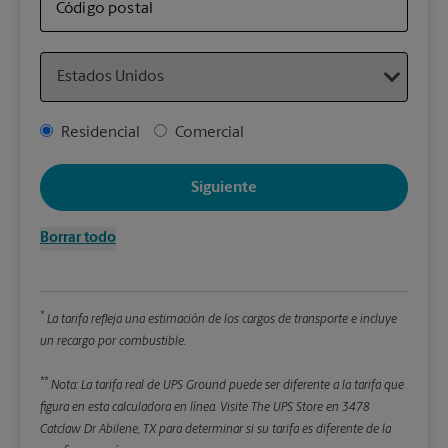
artí
Código postal
Country
Detal
*Cam
Address Type
Residencial
Comercial
Redon
enter
Siguiente
Pe
Borrar todo
Lon
*
La tarifa refleja una estimación de los cargos de transporte e incluye
An
un recargo por combustible.
**
Alt
Nota: La tarifa real de UPS Ground puede ser diferente a la tarifa que
figura en esta calculadora en línea.
Visite The UPS Store en 3478
Catclaw Dr Abilene, TX para determinar si su tarifa es diferente de la