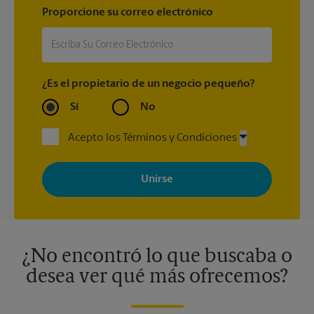
Proporcione su correo electrónico
¿Es el propietario de un negocio pequeño?
Sí
No
Acepto los Términos y Condiciones
Al registrarse, acepta recibir correos electrónicos de The UPS
Store con noticias, ofertas especiales, promociones y mensajes
adaptados a sus intereses. Puede darse de baja en cualquier
momento. Para más información, consulte nuestra política de
privacidad. Los centros están bajo la titularidad y la gestión
independiente de franquiciados. Varias ofertas pueden estar
disponibles solo en algunos centros participantes. Para más
información, contacte al centro The UPS Store en su ciudad.
¿No encontró lo que buscaba o
desea ver qué más ofrecemos?