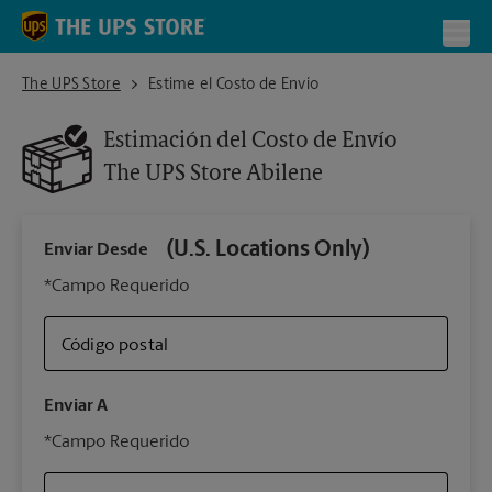
Skip to content
Return to Nav
Toggl
The UPS Store Abilene
The UPS Store
Estime el Costo de Envío
Estimación del Costo de Envío
The UPS Store
Abilene
(U.S. Locations Only)
Enviar Desde
Infor
*Campo Requerido
Código postal
Tipo 
Enviar A
Su 
*Campo Requerido
nues
The 