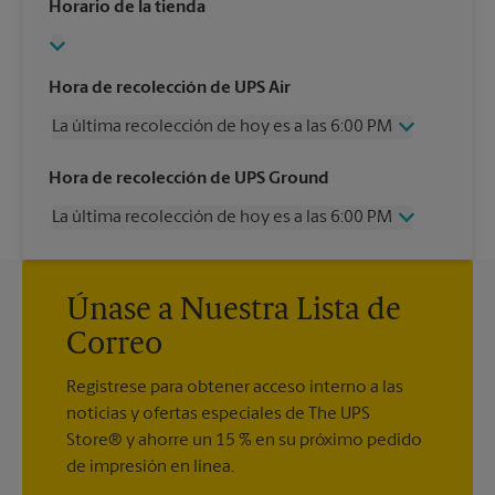
Horario de la tienda
Hora de recolección de UPS Air
La última recolección de hoy es a las 6:00 PM
Miércoles
6:00 PM
Hora de recolección de UPS Ground
Jueves
6:00 PM
La última recolección de hoy es a las 6:00 PM
Viernes
6:00 PM
Sábado
2:00 PM
Miércoles
6:00 PM
Domingo
Sin Recolección
Jueves
6:00 PM
Lunes
6:00 PM
Únase a Nuestra Lista de
Viernes
6:00 PM
Martes
6:00 PM
Sábado
Sin Recolección
Correo
Domingo
Sin Recolección
Lunes
6:00 PM
Regístrese para obtener acceso interno a las
Martes
6:00 PM
noticias y ofertas especiales de The UPS
Store® y ahorre un 15 % en su próximo pedido
de impresión en línea.