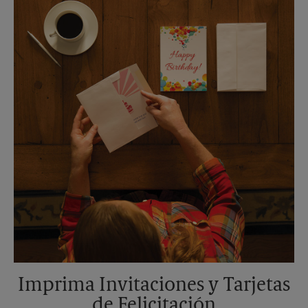
Sábado
Sin Recolección
Domingo
Sin Recolección
Lunes
6:00 PM
Martes
6:00 PM
Imprima Invitaciones y Tarjetas
de Felicitación