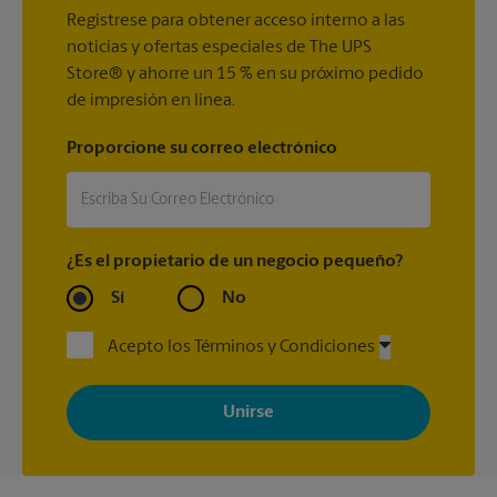
Regístrese para obtener acceso interno a las
noticias y ofertas especiales de The UPS
Store® y ahorre un 15 % en su próximo pedido
de impresión en línea.
Proporcione su correo electrónico
¿Es el propietario de un negocio pequeño?
Sí
No
Acepto los Términos y Condiciones
Al registrarse, acepta recibir correos electrónicos de The UPS
Store con noticias, ofertas especiales, promociones y mensajes
adaptados a sus intereses. Puede darse de baja en cualquier
momento. Para más información, consulte nuestra política de
privacidad. Los centros están bajo la titularidad y la gestión
independiente de franquiciados. Varias ofertas pueden estar
disponibles solo en algunos centros participantes. Para más