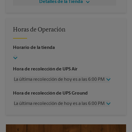
Detalles de la Tienda
Horas de Operación
Horario de la tienda
Hora de recolección de UPS Air
La última recolección de hoy es a las 6:00 PM
Miércoles
6:00 PM
Hora de recolección de UPS Ground
Jueves
6:00 PM
La última recolección de hoy es a las 6:00 PM
Viernes
6:00 PM
Sábado
2:00 PM
Miércoles
6:00 PM
Domingo
Sin Recolección
Jueves
6:00 PM
Lunes
6:00 PM
Viernes
6:00 PM
Martes
6:00 PM