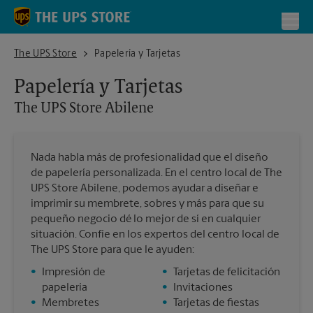
Skip to content
Return to Nav
Toggl
The UPS Store Abilene
The UPS Store
Papelería y Tarjetas
Papelería y Tarjetas
The UPS Store
Abilene
Nada habla más de profesionalidad que el diseño
de papelería personalizada. En el centro local de The
UPS Store Abilene, podemos ayudar a diseñar e
imprimir su membrete, sobres y más para que su
pequeño negocio dé lo mejor de sí en cualquier
situación. Confíe en los expertos del centro local de
The UPS Store para que le ayuden:
•
Impresión de
•
Tarjetas de felicitación
papelería
•
Invitaciones
•
Membretes
•
Tarjetas de fiestas