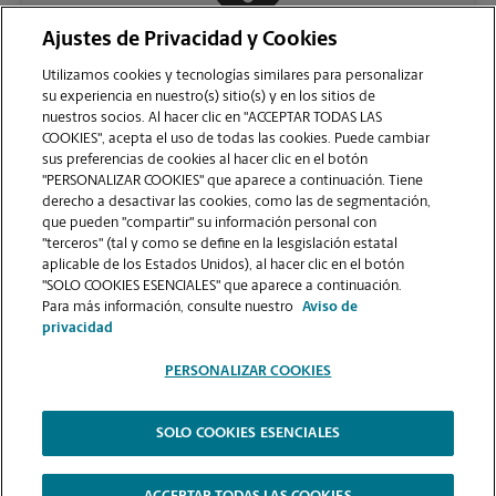
Ajustes de Privacidad y Cookies
COMUNÍQUESE CON NOSOTROS
Utilizamos cookies y tecnologías similares para personalizar
su experiencia en nuestro(s) sitio(s) y en los sitios de
nuestros socios. Al hacer clic en "ACCEPTAR TODAS LAS
COOKIES", acepta el uso de todas las cookies. Puede cambiar
sus preferencias de cookies al hacer clic en el botón
"PERSONALIZAR COOKIES" que aparece a continuación. Tiene
derecho a desactivar las cookies, como las de segmentación,
que pueden "compartir" su información personal con
"terceros" (tal y como se define en la lesgislación estatal
aplicable de los Estados Unidos), al hacer clic en el botón
"SOLO COOKIES ESENCIALES" que aparece a continuación.
VER LA PÁGINA DE LA TIENDA
Para más información, consulte nuestro
Aviso de
privacidad
PERSONALIZAR COOKIES
SOLO COOKIES ESENCIALES
Copyright © 1994-
2026
.
The UPS Store
|
Aviso de Privacidad
|
Términos de Uso del Sitio Web
|
Contraste Alto