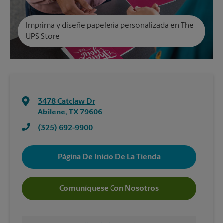
Imprima y diseñe papelería personalizada en The
UPS Store
3478 Catclaw Dr
Abilene
,
TX
79606
(325) 692-9900
Página De Inicio De La Tienda
Comuníquese Con Nosotros