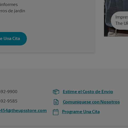
 informes
ros de jardín
Impres
The U
e Una Cita
692-9900
Estime el Costo de Envío
692-9585
Comuníquese con Nosotros
5454@theupsstore.com
Programe Una Cita