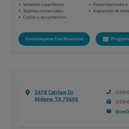
•
Volantes y panfletos
•
Presentaciones e
•
Tarjetas comerciales
•
Impresión de letre
•
Copias y documentos
Comuníquese Con Nosotros
Program
3478 Catclaw Dr
(325) 
Abilene
,
TX
79606
(325) 
store