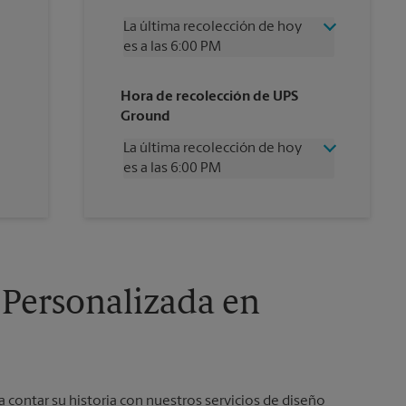
La última recolección de hoy
es a las 6:00 PM
Miércoles
6:00 PM
Hora de recolección de UPS
Jueves
6:00 PM
Ground
Viernes
6:00 PM
Sábado
2:00 PM
La última recolección de hoy
Domingo
Sin Recolección
es a las 6:00 PM
Lunes
6:00 PM
Martes
6:00 PM
Miércoles
6:00 PM
Jueves
6:00 PM
Viernes
6:00 PM
Sábado
Sin Recolección
Domingo
Sin Recolección
 Personalizada en
Lunes
6:00 PM
Martes
6:00 PM
a contar su historia con nuestros servicios de diseño