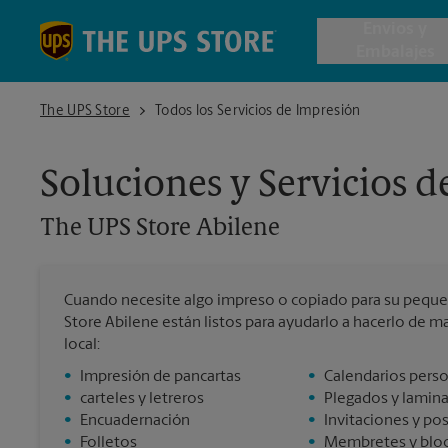
Skip to content
Return to Nav
Envios y
Embalajes
The UPS Store Abilene
The UPS Store
Todos los Servicios de Impresión
Envío de 
Soluciones y Servicios 
Cajas de 
The UPS Store
Abilene
Servicios 
Cuando necesite algo impreso o copiado para su peque
Envío Inte
Store Abilene están listos para ayudarlo a hacerlo de ma
local:
•
Impresión de pancartas
•
Calendarios pers
•
carteles y letreros
•
Plegados y lamin
Todos los
•
Encuadernación
•
Invitaciones y po
•
Folletos
•
Membretes y bloc