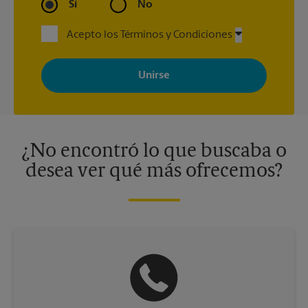
Sí
No
Acepto los Términos y Condiciones
Al registrarse, acepta recibir correos electrónicos de The UPS
Store con noticias, ofertas especiales, promociones y mensajes
adaptados a sus intereses. Puede darse de baja en cualquier
momento. Para más información, consulte nuestra política de
privacidad. Los centros están bajo la titularidad y la gestión
independiente de franquiciados. Varias ofertas pueden estar
disponibles solo en algunos centros participantes. Para más
información, contacte al centro The UPS Store en su ciudad.
¿No encontró lo que buscaba o
desea ver qué más ofrecemos?