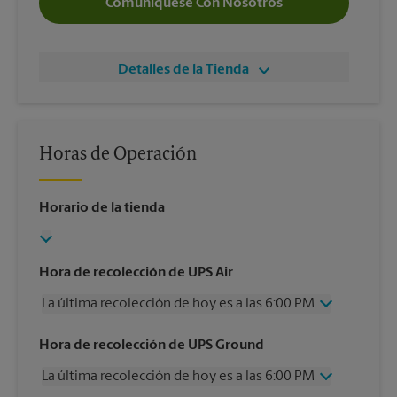
Comuníquese Con Nosotros
Detalles de la Tienda
Horas de Operación
Horario de la tienda
Hora de recolección de UPS Air
La última recolección de hoy es a las 6:00 PM
Miércoles
6:00 PM
Hora de recolección de UPS Ground
Jueves
6:00 PM
La última recolección de hoy es a las 6:00 PM
Viernes
6:00 PM