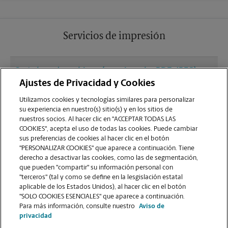
Servicios de impresión
¿Qué clase de archivos (por ejemplo, PDF, JPEG)
debo usar para enviar a imprimir documentos en
Ajustes de Privacidad y Cookies
la sucursal de Miami?
Utilizamos cookies y tecnologías similares para personalizar
su experiencia en nuestro(s) sitio(s) y en los sitios de
nuestros socios. Al hacer clic en "ACCEPTAR TODAS LAS
¿Puedo terminar un trabajo de impresión
COOKIES", acepta el uso de todas las cookies. Puede cambiar
(laminado, encuadernado o engrapado) en la
sus preferencias de cookies al hacer clic en el botón
sucursal ubicada en 755 NW 72nd Ave Plz 20?
"PERSONALIZAR COOKIES" que aparece a continuación. Tiene
derecho a desactivar las cookies, como las de segmentación,
que pueden "compartir" su información personal con
¿La sucursal de Miami ofrece servicios de
"terceros" (tal y como se define en la lesgislación estatal
impresión de gran formato como pancartas,
aplicable de los Estados Unidos), al hacer clic en el botón
"SOLO COOKIES ESENCIALES" que aparece a continuación.
carteles o planos?
Para más información, consulte nuestro
Aviso de
privacidad