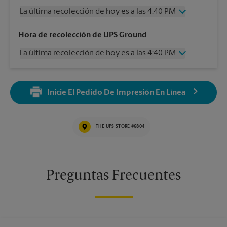
La última recolección de hoy es a las 4:40 PM
Jueves
4:40 PM
Hora de recolección de UPS Ground
Viernes
4:40 PM
La última recolección de hoy es a las 4:40 PM
Sábado
1:00 PM
Domingo
Sin Recolección
Jueves
4:40 PM
Lunes
4:40 PM
Viernes
4:40 PM
Martes
4:40 PM
Inicie El Pedido De Impresión En Línea
Sábado
1:00 PM
Miércoles
4:40 PM
Domingo
Sin Recolección
Lunes
4:40 PM
THE UPS STORE #6804
Martes
4:40 PM
Miércoles
4:40 PM
Preguntas Frecuentes