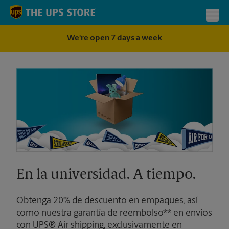
Skip to content
Return to Nav
Toggl
We're open 7 days a week
En la universidad. A tiempo.
Obtenga 20% de descuento en empaques, así
como nuestra garantía de reembolso** en envíos
con UPS® Air shipping, exclusivamente en