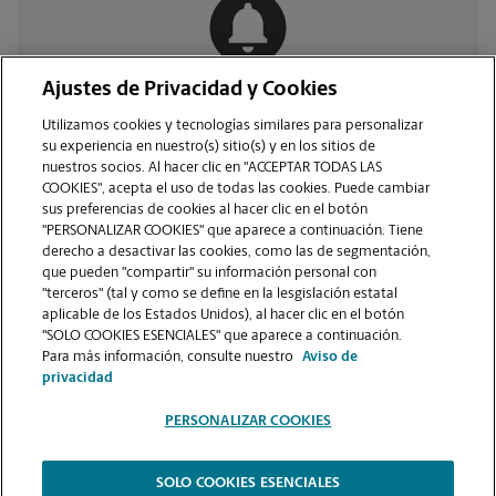
Ajustes de Privacidad y Cookies
COMUNÍQUESE CON NOSOTROS
Utilizamos cookies y tecnologías similares para personalizar
su experiencia en nuestro(s) sitio(s) y en los sitios de
nuestros socios. Al hacer clic en "ACCEPTAR TODAS LAS
COOKIES", acepta el uso de todas las cookies. Puede cambiar
sus preferencias de cookies al hacer clic en el botón
"PERSONALIZAR COOKIES" que aparece a continuación. Tiene
derecho a desactivar las cookies, como las de segmentación,
que pueden "compartir" su información personal con
"terceros" (tal y como se define en la lesgislación estatal
aplicable de los Estados Unidos), al hacer clic en el botón
"SOLO COOKIES ESENCIALES" que aparece a continuación.
VER LA PÁGINA DE LA TIENDA
Para más información, consulte nuestro
Aviso de
privacidad
PERSONALIZAR COOKIES
SOLO COOKIES ESENCIALES
Copyright © 1994-
2026
.