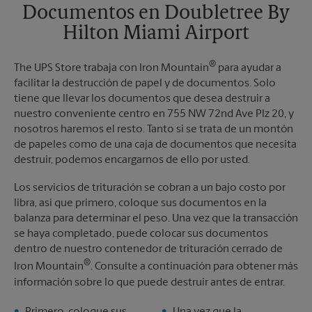
Documentos en Doubletree By
Martes
4:40 PM
Hilton Miami Airport
®
The UPS Store trabaja con Iron Mountain
para ayudar a
facilitar la destrucción de papel y de documentos. Solo
tiene que llevar los documentos que desea destruir a
nuestro conveniente centro en 755 NW 72nd Ave Plz 20, y
nosotros haremos el resto. Tanto si se trata de un montón
de papeles como de una caja de documentos que necesita
destruir, podemos encargarnos de ello por usted.
Los servicios de trituración se cobran a un bajo costo por
libra, así que primero, coloque sus documentos en la
balanza para determinar el peso. Una vez que la transacción
se haya completado, puede colocar sus documentos
dentro de nuestro contenedor de trituración cerrado de
®
Iron Mountain
. Consulte a continuación para obtener más
información sobre lo que puede destruir antes de entrar.
Primero, coloque sus
Una vez que la