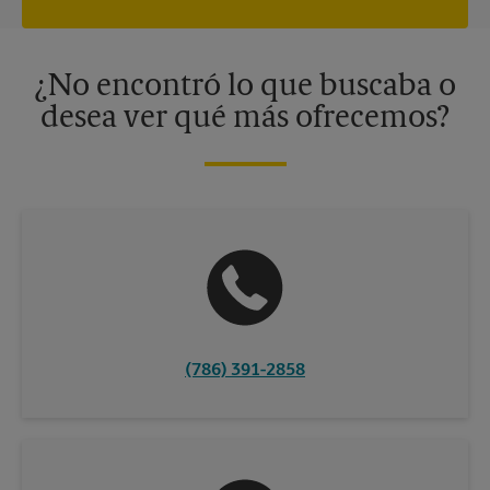
privacidad. Los centros están bajo la titularidad y la gestión
independiente de franquiciados. Varias ofertas pueden estar
disponibles solo en algunos centros participantes. Para más
información, contacte al centro The UPS Store en su ciudad.
¿No encontró lo que buscaba o
desea ver qué más ofrecemos?
(786) 391-2858