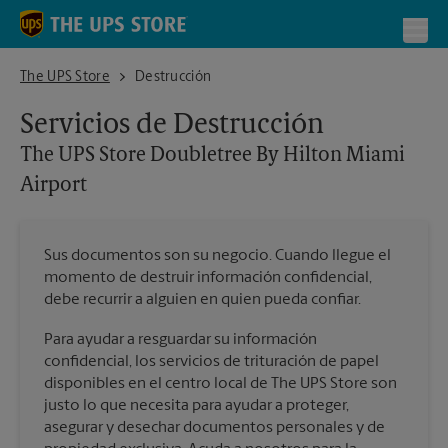
Skip to content
Return to Nav
Toggl
The UPS Store Doubletree By Hilton Miami Airport
The UPS Store
Destrucción
Servicios de Destrucción
The UPS Store
Doubletree By Hilton Miami
Airport
Sus documentos son su negocio. Cuando llegue el
momento de destruir información confidencial,
debe recurrir a alguien en quien pueda confiar.
Para ayudar a resguardar su información
confidencial, los servicios de trituración de papel
disponibles en el centro local de The UPS Store son
justo lo que necesita para ayudar a proteger,
asegurar y desechar documentos personales y de