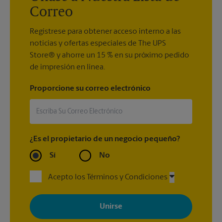
Correo
Regístrese para obtener acceso interno a las
noticias y ofertas especiales de The UPS
Store® y ahorre un 15 % en su próximo pedido
de impresión en línea.
Proporcione su correo electrónico
¿Es el propietario de un negocio pequeño?
Sí
No
Acepto los Términos y Condiciones
Al registrarse, acepta recibir correos electrónicos de The UPS
Store con noticias, ofertas especiales, promociones y mensajes
adaptados a sus intereses. Puede darse de baja en cualquier
momento. Para más información, consulte nuestra política de