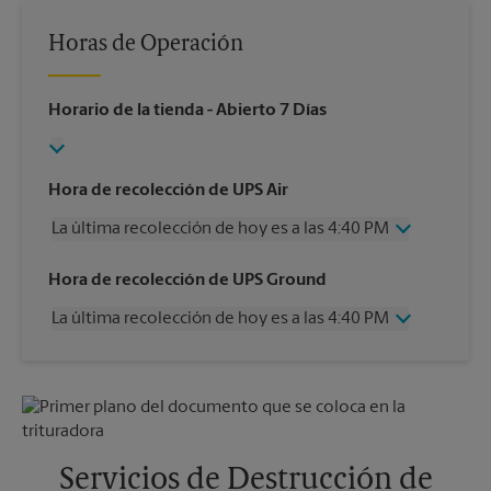
Horas de Operación
Horario de la tienda
- Abierto 7 Días
Hora de recolección de UPS Air
La última recolección de hoy es a las 4:40 PM
Miércoles
4:40 PM
Hora de recolección de UPS Ground
Jueves
4:40 PM
La última recolección de hoy es a las 4:40 PM
Viernes
4:40 PM
Sábado
1:00 PM
Miércoles
4:40 PM
Domingo
Sin Recolección
Jueves
4:40 PM
Lunes
4:40 PM
Viernes
4:40 PM
Martes
4:40 PM
Sábado
1:00 PM
Domingo
Sin Recolección
Servicios de Destrucción de
Lunes
4:40 PM