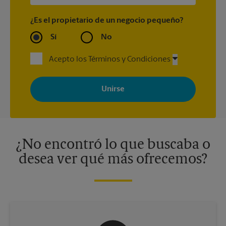
¿Es el propietario de un negocio pequeño?
Sí
No
Acepto los Términos y Condiciones
Al registrarse, acepta recibir correos electrónicos de The UPS
Store con noticias, ofertas especiales, promociones y mensajes
adaptados a sus intereses. Puede darse de baja en cualquier
momento. Para más información, consulte nuestra política de
privacidad. Los centros están bajo la titularidad y la gestión
independiente de franquiciados. Varias ofertas pueden estar
disponibles solo en algunos centros participantes. Para más
información, contacte al centro The UPS Store en su ciudad.
¿No encontró lo que buscaba o
desea ver qué más ofrecemos?