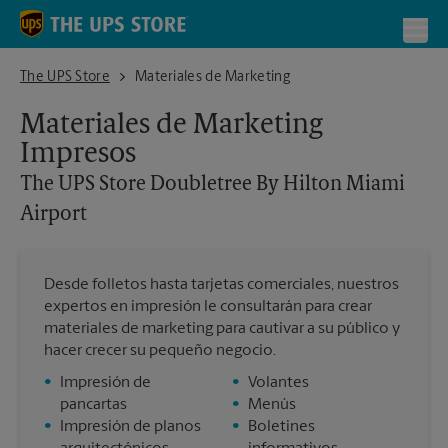
Skip to content
Return to Nav
Toggl
The UPS Store Doubletree By Hilton Miami Airport
The UPS Store
Materiales de Marketing
Materiales de Marketing
Impresos
The UPS Store
Doubletree By Hilton Miami
Airport
Desde folletos hasta tarjetas comerciales, nuestros
expertos en impresión le consultarán para crear
materiales de marketing para cautivar a su público y
hacer crecer su pequeño negocio.
•
Impresión de
•
Volantes
pancartas
•
Menús
•
Impresión de planos
•
Boletines