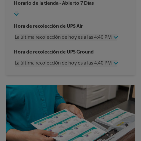
Horario de la tienda
- Abierto 7 Días
Hora de recolección de UPS Air
La última recolección de hoy es a las 4:40 PM
Miércoles
4:40 PM
Hora de recolección de UPS Ground
Jueves
4:40 PM
La última recolección de hoy es a las 4:40 PM
Viernes
4:40 PM
Sábado
1:00 PM
Miércoles
4:40 PM
Domingo
Sin Recolección
Jueves
4:40 PM
Lunes
4:40 PM
Viernes
4:40 PM
Martes
4:40 PM
Sábado
1:00 PM
Domingo
Sin Recolección
Lunes
4:40 PM
Martes
4:40 PM