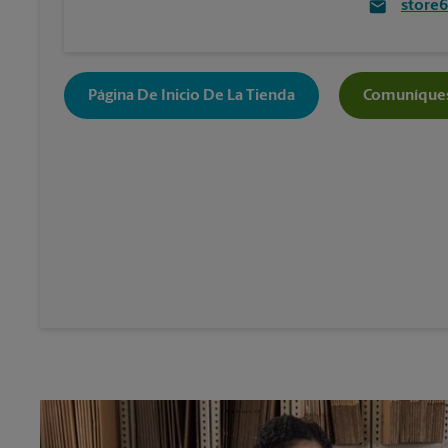
store
Página De Inicio De La Tienda
Comuníques