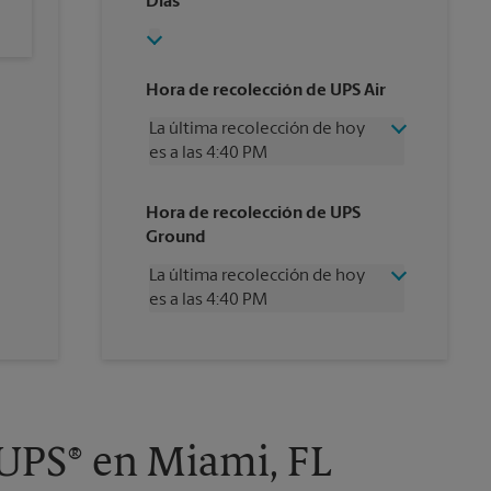
Días
Hora de recolección de UPS Air
La última recolección de hoy
es a las 4:40 PM
Miércoles
4:40 PM
Hora de recolección de UPS
Jueves
4:40 PM
Ground
Viernes
4:40 PM
Sábado
1:00 PM
La última recolección de hoy
Domingo
Sin Recolección
es a las 4:40 PM
Lunes
4:40 PM
Martes
4:40 PM
Miércoles
4:40 PM
Jueves
4:40 PM
Viernes
4:40 PM
Sábado
1:00 PM
Domingo
Sin Recolección
 UPS® en Miami, FL
Lunes
4:40 PM