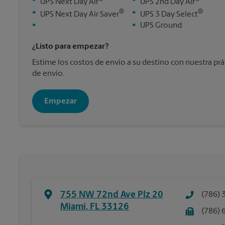
•
•
UPS Next Day Air
UPS 2nd Day Air
®
®
•
•
UPS Next Day Air Saver
UPS 3 Day Select
•
•
UPS Ground
¿Listo para empezar?
Estime los costos de envío a su destino con nuestra pr
de envío.
Empezar
755 NW 72nd Ave Plz 20
(786) 
Miami
,
FL
33126
(786) 