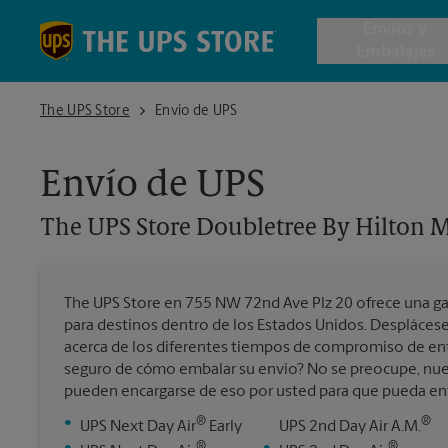
Skip to content
Return to Nav
Envios y
Embalajes
The UPS Store Doubletree By Hilton Miami Airport
The UPS Store
Envío de UPS
Envío de 
Envío de UPS
Cajas de 
The UPS Store
Doubletree By Hilton M
Servicios 
The UPS Store en 755 NW 72nd Ave Plz 20 ofrece una g
Envío Inte
para destinos dentro de los Estados Unidos. Desplácese
acerca de los diferentes tiempos de compromiso de ent
seguro de cómo embalar su envío? No se preocupe, nue
pueden encargarse de eso por usted para que pueda entra
Todos los
®
®
•
UPS Next Day Air
Early
UPS 2nd Day Air A.M.
®
®