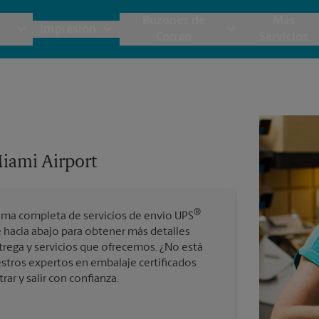
Buzones de
Más
Impresión
Correo
Servicios
UPS
Copias y Documentos
Envío de Carga
Servicios de Buzón
Planos
Notar
Embalaje y Envío
Materiales de Marketing
Cajas y Suministros de Mudanza
Papeler
Destru
iami Airport
Correo Directo
Postales
Estime el Costo de Envío
Pancart
Folletos
Impr
®
ama completa de servicios de envío UPS
Tarjetas Postales
rnacional
Garantía de Embalaje y Envío
 hacia abajo para obtener más detalles
Impr
rega y servicios que ofrecemos. ¿No está
Tarjetas Comerciales
stros expertos en embalaje certificados
Impr
r y salir con confianza.
 Servicios de Envío y Embalaje
Todos los Servicios de Impresión