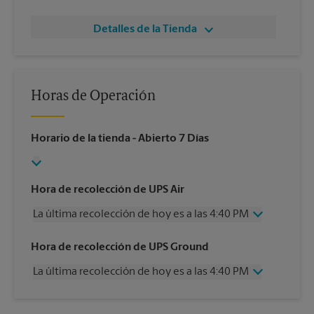
Detalles de la Tienda
Horas de Operación
Horario de la tienda
- Abierto 7 Días
Hora de recolección de UPS Air
La última recolección de hoy es a las 4:40 PM
Miércoles
4:40 PM
Hora de recolección de UPS Ground
Jueves
4:40 PM
La última recolección de hoy es a las 4:40 PM
Viernes
4:40 PM
Sábado
1:00 PM
Miércoles
4:40 PM
Domingo
Sin Recolección