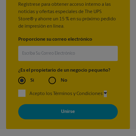
Regístrese para obtener acceso interno a las
noticias y ofertas especiales de The UPS
Store® y ahorre un 15 % en su próximo pedido
de impresión en línea.
Proporcione su correo electrónico
¿Es el propietario de un negocio pequeño?
Sí
No
Acepto los Términos y Condiciones
Al registrarse, acepta recibir correos electrónicos de The UPS
Store con noticias, ofertas especiales, promociones y mensajes
adaptados a sus intereses. Puede darse de baja en cualquier
momento. Para más información, consulte nuestra política de
privacidad. Los centros están bajo la titularidad y la gestión
independiente de franquiciados. Varias ofertas pueden estar
disponibles solo en algunos centros participantes. Para más