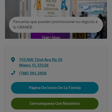
Pancartas que pueden promocionar su negocio a
lo GRANDE.
755 NW 72nd Ave Plz 20
Miami
,
FL
33126
(786) 391-2858
Página De Inicio De La Tienda
Comuníquese Con Nosotros