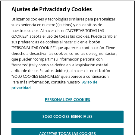
Ajustes de Privacidad y Cookies
COMUNÍQUESE CON NOSOTROS
Utilizamos cookies y tecnologías similares para personalizar
su experiencia en nuestro(s) sitio(s) y en los sitios de
nuestros socios. Al hacer clic en "ACCEPTAR TODAS LAS
COOKIES", acepta el uso de todas las cookies. Puede cambiar
sus preferencias de cookies al hacer clic en el botón
"PERSONALIZAR COOKIES" que aparece a continuación. Tiene
derecho a desactivar las cookies, como las de segmentación,
que pueden "compartir" su información personal con
"terceros" (tal y como se define en la lesgislación estatal
aplicable de los Estados Unidos), al hacer clic en el botón
"SOLO COOKIES ESENCIALES" que aparece a continuación.
VER LA PÁGINA DE LA TIENDA
Para más información, consulte nuestro
Aviso de
privacidad
PERSONALIZAR COOKIES
SOLO COOKIES ESENCIALES
Copyright © 1994-
2026
.
The UPS Store
|
Aviso de Privacidad
|
Términos de Uso del Sitio Web
|
Contraste Alto
ACCEPTAR TODAS LAS COOKIES