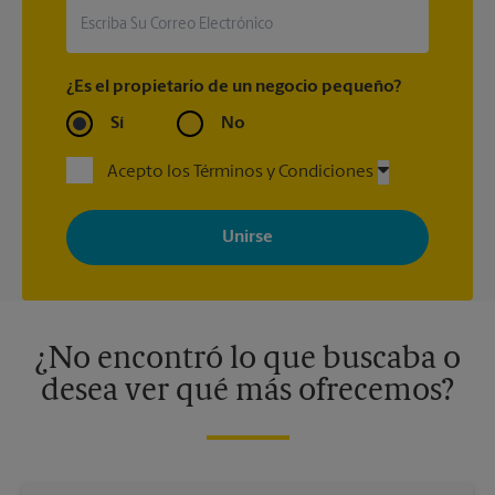
¿Es el propietario de un negocio pequeño?
Sí
No
Acepto los Términos y Condiciones
Al registrarse, acepta recibir correos electrónicos de The UPS
Store con noticias, ofertas especiales, promociones y mensajes
adaptados a sus intereses. Puede darse de baja en cualquier
momento. Para más información, consulte nuestra política de
privacidad. Los centros están bajo la titularidad y la gestión
independiente de franquiciados. Varias ofertas pueden estar
disponibles solo en algunos centros participantes. Para más
información, contacte al centro The UPS Store en su ciudad.
¿No encontró lo que buscaba o
desea ver qué más ofrecemos?