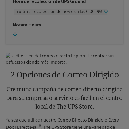
Miércoles
6:00 PM
Hora de recolección de UPS Ground
Jueves
6:00 PM
La última recolección de hoy es a las 6:00 PM
Viernes
6:00 PM
Sábado
2:00 PM
Miércoles
6:00 PM
Notary Hours
Domingo
Sin Recolección
Jueves
6:00 PM
Lunes
6:00 PM
Viernes
6:00 PM
Martes
6:00 PM
Sábado
Sin Recolección
Domingo
Sin Recolección
Lunes
6:00 PM
Martes
6:00 PM
2 Opciones de Correo Dirigido
Crear una campaña de correo directo dirigida
para su empresa o servicio es fácil en el centro
local de The UPS Store.
Ya sea que utilice nuestro Correo Directo Dirigido o Every
®
Door Direct Mail
, The UPS Store tiene una variedad de