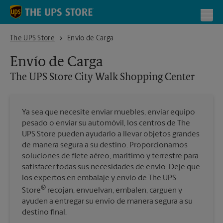
Skip to content
Return to Nav
Toggl
The UPS Store City Walk Shopping Center
The UPS Store
Envío de Carga
Envío de Carga
The UPS Store
City Walk Shopping Center
Ya sea que necesite enviar muebles, enviar equipo
pesado o enviar su automóvil, los centros de The
UPS Store pueden ayudarlo a llevar objetos grandes
de manera segura a su destino. Proporcionamos
soluciones de flete aéreo, marítimo y terrestre para
satisfacer todas sus necesidades de envío. Deje que
los expertos en embalaje y envío de The UPS
®
Store
recojan, envuelvan, embalen, carguen y
ayuden a entregar su envío de manera segura a su
destino final.