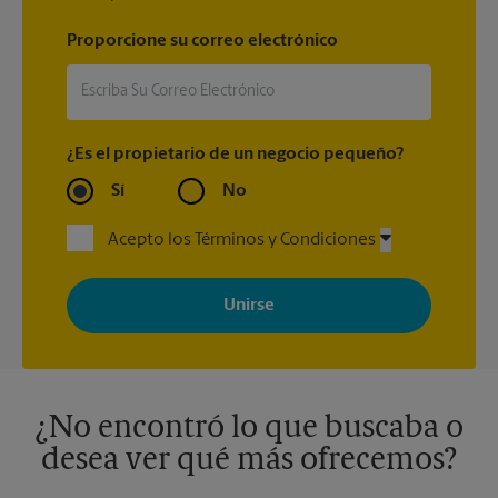
Proporcione su correo electrónico
¿Es el propietario de un negocio pequeño?
Sí
No
Acepto los Términos y Condiciones
Al registrarse, acepta recibir correos electrónicos de The UPS
Store con noticias, ofertas especiales, promociones y mensajes
adaptados a sus intereses. Puede darse de baja en cualquier
momento. Para más información, consulte nuestra política de
privacidad. Los centros están bajo la titularidad y la gestión
independiente de franquiciados. Varias ofertas pueden estar
disponibles solo en algunos centros participantes. Para más
información, contacte al centro The UPS Store en su ciudad.
¿No encontró lo que buscaba o
desea ver qué más ofrecemos?