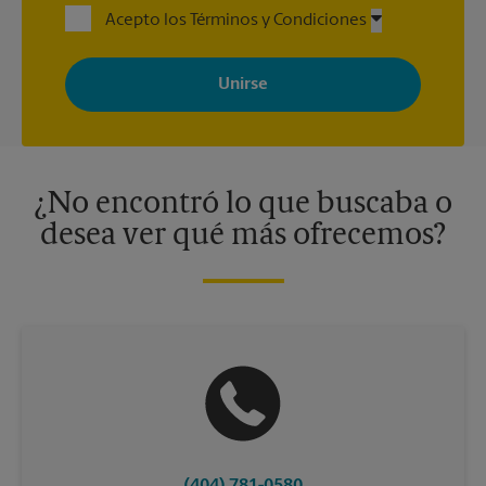
Acepto los Términos y Condiciones
Al registrarse, acepta recibir correos electrónicos de The UPS
Store con noticias, ofertas especiales, promociones y mensajes
adaptados a sus intereses. Puede darse de baja en cualquier
momento. Para más información, consulte nuestra política de
privacidad. Los centros están bajo la titularidad y la gestión
independiente de franquiciados. Varias ofertas pueden estar
disponibles solo en algunos centros participantes. Para más
información, contacte al centro The UPS Store en su ciudad.
¿No encontró lo que buscaba o
desea ver qué más ofrecemos?