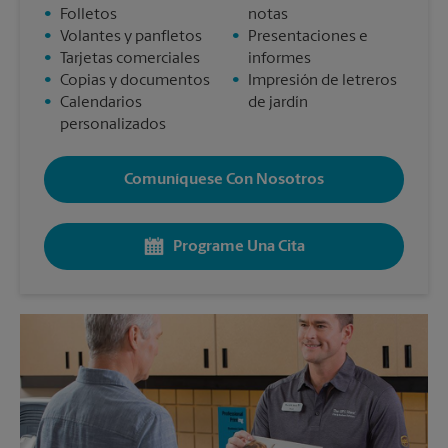
•
Folletos
notas
•
Volantes y panfletos
•
Presentaciones e
•
Tarjetas comerciales
informes
•
Copias y documentos
•
Impresión de letreros
•
Calendarios
de jardín
personalizados
Comuníquese Con Nosotros
Programe Una Cita