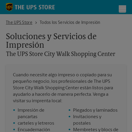
Skip to content
Return to Nav
Toggl
The UPS Store City Walk Shopping Center
The UPS Store
Todos los Servicios de Impresión
Soluciones y Servicios de
Impresión
The UPS Store
City Walk Shopping Center
Cuando necesite algo impreso o copiado para su
pequeño negocio, los profesionales de The UPS
Store City Walk Shopping Center están listos para
ayudarlo a hacerlo de manera perfecta. Venga a
visitar su imprenta local:
•
Impresión de
•
Plegados y laminados
pancartas
•
Invitaciones y
•
carteles y letreros
postales
•
Encuadernación
•
Membretes y blocs de