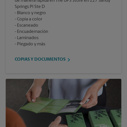
de manera rápida en The UPS Store en 227 Sandy
Springs Pl Ste D
Blanco y negro
Copia a color
Escaneado
Encuadernación
Laminados
Plegado y más
COPIAS Y DOCUMENTOS