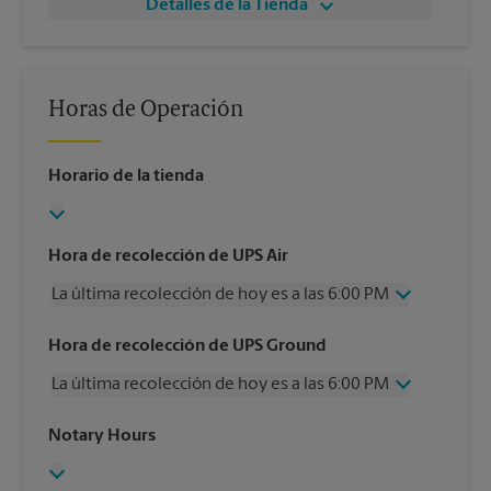
Detalles de la Tienda
Horas de Operación
Horario de la tienda
Hora de recolección de UPS Air
La última recolección de hoy es a las 6:00 PM
Miércoles
6:00 PM
Hora de recolección de UPS Ground
Jueves
6:00 PM
La última recolección de hoy es a las 6:00 PM
Viernes
6:00 PM
Sábado
2:00 PM
Miércoles
6:00 PM
Notary Hours
Domingo
Sin Recolección
Jueves
6:00 PM
Lunes
6:00 PM
Viernes
6:00 PM
Martes
6:00 PM