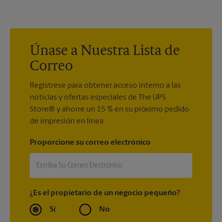
Sandy Springs Pl Ste D, Sandy Springs, GA, o podemos enviarlo
store4197@theupsstore.com
para obtener un presupuesto
a donde lo necesite o enviárselo a usted.
rápido y fácil para un trabajo de impresión y un plazo
aproximado de finalización.
Únase a Nuestra Lista de
Correo
Regístrese para obtener acceso interno a las
noticias y ofertas especiales de The UPS
Store® y ahorre un 15 % en su próximo pedido
de impresión en línea.
Proporcione su correo electrónico
¿Es el propietario de un negocio pequeño?
Sí
No