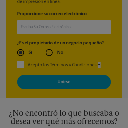
de impresión en línea.
Proporcione su correo electrónico
¿Es el propietario de un negocio pequeño?
Sí
No
Acepto los Términos y Condiciones
Al registrarse, acepta recibir correos electrónicos de The UPS
Store con noticias, ofertas especiales, promociones y mensajes
adaptados a sus intereses. Puede darse de baja en cualquier
momento. Para más información, consulte nuestra política de
privacidad. Los centros están bajo la titularidad y la gestión
independiente de franquiciados. Varias ofertas pueden estar
disponibles solo en algunos centros participantes. Para más
información, contacte al centro The UPS Store en su ciudad.
¿No encontró lo que buscaba o
desea ver qué más ofrecemos?