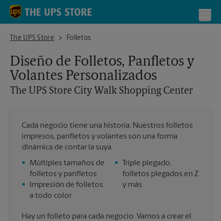
Skip to content
Return to Nav
Toggl
The UPS Store City Walk Shopping Center
The UPS Store
Folletos
Diseño de Folletos, Panfletos y
Volantes Personalizados
The UPS Store
City Walk Shopping Center
Cada negocio tiene una historia. Nuestros folletos
impresos, panfletos y volantes son una forma
dinámica de contar la suya.
•
Múltiples tamaños de
•
Triple plegado,
folletos y panfletos
folletos plegados en Z
•
Impresión de folletos
y más
a todo color
Hay un folleto para cada negocio. Vamos a crear el