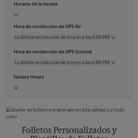
Horario de la tienda
Hora de recolección de UPS Air
La última recolección de hoy es a las 6:00 PM
Miércoles
6:00 PM
Hora de recolección de UPS Ground
Jueves
6:00 PM
La última recolección de hoy es a las 6:00 PM
Viernes
6:00 PM
Sábado
2:00 PM
Miércoles
6:00 PM
Notary Hours
Domingo
Sin Recolección
Jueves
6:00 PM
Lunes
6:00 PM
Viernes
6:00 PM
Martes
6:00 PM
Sábado
Sin Recolección
Domingo
Sin Recolección
Lunes
6:00 PM
Martes
6:00 PM
Folletos Personalizados y