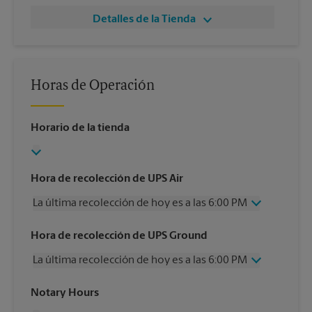
Detalles de la Tienda
Horas de Operación
Horario de la tienda
Hora de recolección de UPS Air
La última recolección de hoy es a las 6:00 PM
Miércoles
6:00 PM
Hora de recolección de UPS Ground
Jueves
6:00 PM
La última recolección de hoy es a las 6:00 PM
Viernes
6:00 PM
Sábado
2:00 PM
Miércoles
6:00 PM
Notary Hours
Domingo
Sin Recolección
Jueves
6:00 PM
Lunes
6:00 PM