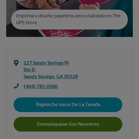
Imprima y diseñe papelería personalizada en The
UPS Store
227 Sandy Springs Pl
Ste D
Sandy Springs
,
GA
30328
(404) 781-0580
Página De Inicio De La Tienda
Comuníquese Con Nosotros