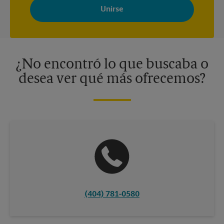
Store con noticias, ofertas especiales, promociones y mensajes
adaptados a sus intereses. Puede darse de baja en cualquier
momento. Para más información, consulte nuestra política de
privacidad. Los centros están bajo la titularidad y la gestión
independiente de franquiciados. Varias ofertas pueden estar
disponibles solo en algunos centros participantes. Para más
información, contacte al centro The UPS Store en su ciudad.
¿No encontró lo que buscaba o
desea ver qué más ofrecemos?
(404) 781-0580