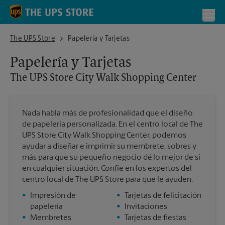
Skip to content
Return to Nav
Toggl
The UPS Store City Walk Shopping Center
The UPS Store
Papelería y Tarjetas
Papelería y Tarjetas
The UPS Store
City Walk Shopping Center
Nada habla más de profesionalidad que el diseño
de papelería personalizada. En el centro local de The
UPS Store City Walk Shopping Center, podemos
ayudar a diseñar e imprimir su membrete, sobres y
más para que su pequeño negocio dé lo mejor de sí
en cualquier situación. Confíe en los expertos del
centro local de The UPS Store para que le ayuden:
•
Impresión de
•
Tarjetas de felicitación
papelería
•
Invitaciones
•
Membretes
•
Tarjetas de fiestas