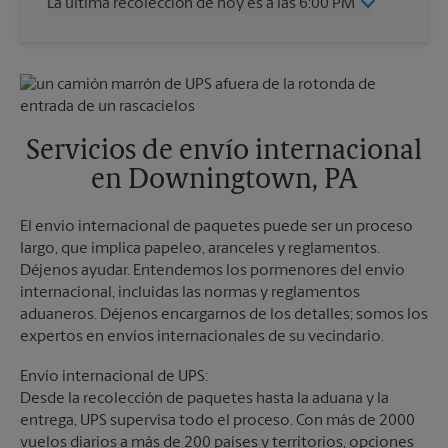
La última recolección de hoy es a las 6:00 PM
Viernes
6:00 PM
Sábado
2:00 PM
Miércoles
6:00 PM
Domingo
Sin Recolección
Jueves
6:00 PM
Lunes
6:00 PM
Viernes
6:00 PM
Martes
6:00 PM
Sábado
Sin Recolección
Domingo
Sin Recolección
Servicios de envío internacional
Lunes
6:00 PM
en Downingtown, PA
Martes
6:00 PM
El envío internacional de paquetes puede ser un proceso
largo, que implica papeleo, aranceles y reglamentos.
Déjenos ayudar. Entendemos los pormenores del envío
internacional, incluidas las normas y reglamentos
aduaneros. Déjenos encargarnos de los detalles; somos los
expertos en envíos internacionales de su vecindario.
Envío internacional de UPS:
Desde la recolección de paquetes hasta la aduana y la
entrega, UPS supervisa todo el proceso. Con más de 2000
vuelos diarios a más de 200 países y territorios, opciones