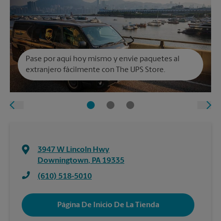
Pase por aquí hoy mismo y envíe paquetes al
extranjero fácilmente con The UPS Store.
3947 W Lincoln Hwy
Downingtown
,
PA
19335
(610) 518-5010
Página De Inicio De La Tienda