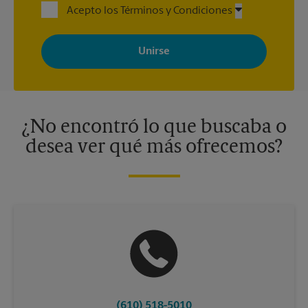
Acepto los Términos y Condiciones
Al registrarse, acepta recibir correos electrónicos de The UPS
Store con noticias, ofertas especiales, promociones y mensajes
adaptados a sus intereses. Puede darse de baja en cualquier
momento. Para más información, consulte nuestra política de
privacidad. Los centros están bajo la titularidad y la gestión
independiente de franquiciados. Varias ofertas pueden estar
disponibles solo en algunos centros participantes. Para más
información, contacte al centro The UPS Store en su ciudad.
¿No encontró lo que buscaba o
desea ver qué más ofrecemos?
(610) 518-5010