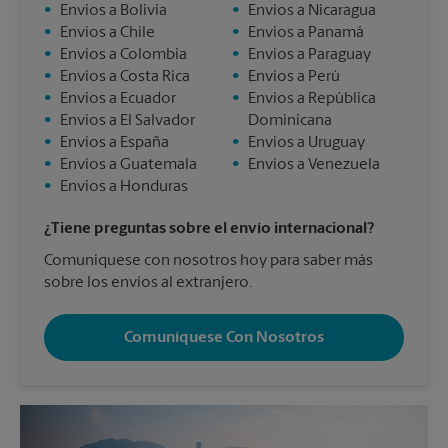
•
Envios a Bolivia
•
Envios a Nicaragua
•
Envios a Chile
•
Envios a Panamá
•
Envios a Colombia
•
Envios a Paraguay
•
Envios a Costa Rica
•
Envios a Perú
•
Envios a Ecuador
•
Envios a República
•
Envios a El Salvador
Dominicana
•
Envios a España
•
Envios a Uruguay
•
Envios a Guatemala
•
Envios a Venezuela
•
Envios a Honduras
¿Tiene preguntas sobre el envío internacional?
Comuníquese con nosotros hoy para saber más
sobre los envíos al extranjero.
Comuníquese Con Nosotros