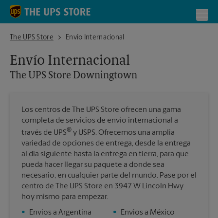
Skip to content
Return to Nav
Toggl
The UPS Store Downingtown
The UPS Store
Envío Internacional
Envío Internacional
The UPS Store
Downingtown
Los centros de The UPS Store ofrecen una gama
completa de servicios de envío internacional a
®
través de UPS
y USPS. Ofrecemos una amplia
variedad de opciones de entrega, desde la entrega
al día siguiente hasta la entrega en tierra, para que
pueda hacer llegar su paquete a donde sea
necesario, en cualquier parte del mundo. Pase por el
centro de The UPS Store en 3947 W Lincoln Hwy
hoy mismo para empezar.
•
Envios a Argentina
•
Envios a México