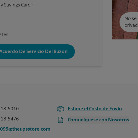
y Savings Card™
No se 
privad
etes.
 Acuerdo De Servicio Del Buzón
518-5010
Estime el Costo de Envío
518-5476
Comuníquese con Nosotros
3093@theupsstore.com