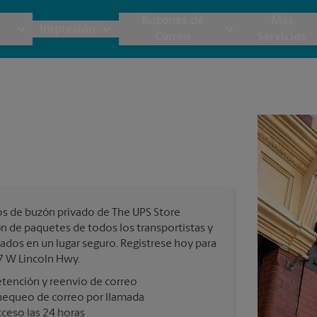
Buzones de
Más
Impresión
Correo
Servicios
UPS
Copias y Documentos
Envío de Carga
Servicios de Buzón
Planos
Notar
Embalaje y Envío
Materiales de Marketing
Cajas y Suministros de Mudanza
Papeler
Destru
Correo Directo
Postales
Estime el Costo de Envío
Pancart
Folletos
Impr
os de buzón privado de The UPS Store
Tarjetas Postales
rnacional
Garantía de Embalaje y Envío
n de paquetes de todos los transportistas y
Impr
dados en un lugar seguro. Regístrese hoy para
Tarjetas Comerciales
7 W Lincoln Hwy.
Impr
tención y reenvío de correo
 Servicios de Envío y Embalaje
hequeo de correo por llamada
Todos los Servicios de Impresión
ceso las 24 horas