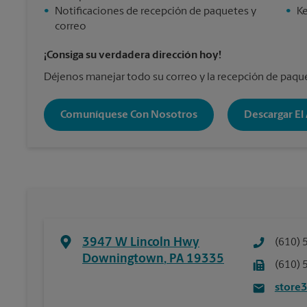
•
Notificaciones de recepción de paquetes y
•
Ke
correo
¡Consiga su verdadera dirección hoy!
Déjenos manejar todo su correo y la recepción de paqu
Comuníquese Con Nosotros
Descargar El
3947 W Lincoln Hwy
(610) 
Downingtown
,
PA
19335
(610) 
store