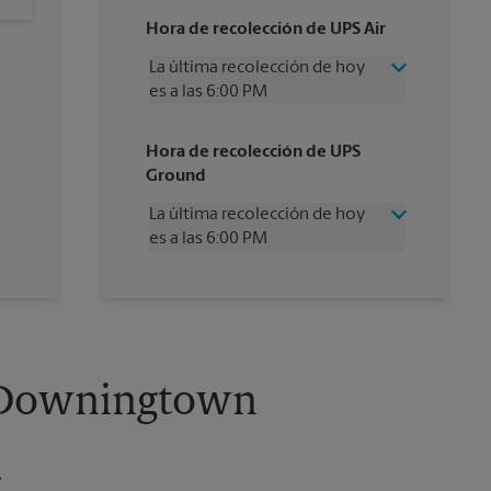
Hora de recolección de UPS Air
La última recolección de hoy
es a las 6:00 PM
Miércoles
6:00 PM
Hora de recolección de UPS
Jueves
6:00 PM
Ground
Viernes
6:00 PM
Sábado
2:00 PM
La última recolección de hoy
Domingo
Sin Recolección
es a las 6:00 PM
Lunes
6:00 PM
Martes
6:00 PM
Miércoles
6:00 PM
Jueves
6:00 PM
Viernes
6:00 PM
Sábado
Sin Recolección
Domingo
Sin Recolección
n Downingtown
Lunes
6:00 PM
Martes
6:00 PM
.