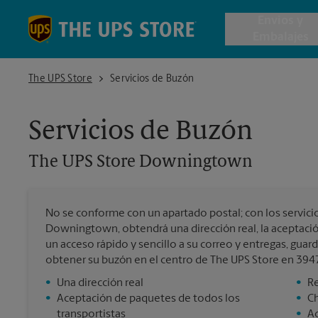
Skip to content
Return to Nav
Envios y
Embalajes
The UPS Store Downingtown
The UPS Store
Servicios de Buzón
Envío de 
Servicios de Buzón
Cajas de 
The UPS Store
Downingtown
Servicios 
No se conforme con un apartado postal; con los servici
Envío Inte
Downingtown, obtendrá una dirección real, la aceptació
un acceso rápido y sencillo a su correo y entregas, guar
obtener su buzón en el centro de The UPS Store en 394
•
Una dirección real
•
Re
Todos los
•
Aceptación de paquetes de todos los
•
C
transportistas
•
Ac