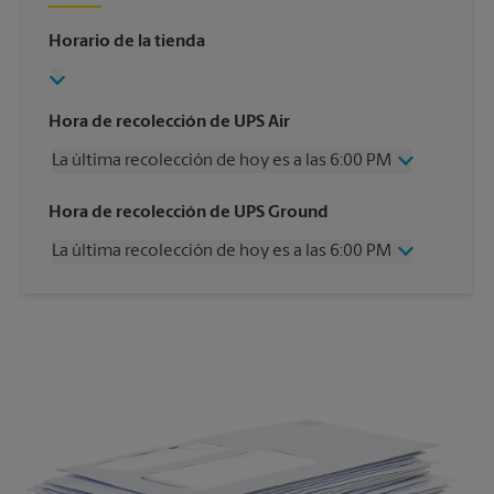
Horario de la tienda
Hora de recolección de UPS Air
La última recolección de hoy es a las 6:00 PM
Miércoles
6:00 PM
Hora de recolección de UPS Ground
Jueves
6:00 PM
La última recolección de hoy es a las 6:00 PM
Viernes
6:00 PM
Sábado
2:00 PM
Miércoles
6:00 PM
Domingo
Sin Recolección
Jueves
6:00 PM
Lunes
6:00 PM
Viernes
6:00 PM
Martes
6:00 PM
Sábado
Sin Recolección
Domingo
Sin Recolección
Lunes
6:00 PM
Martes
6:00 PM