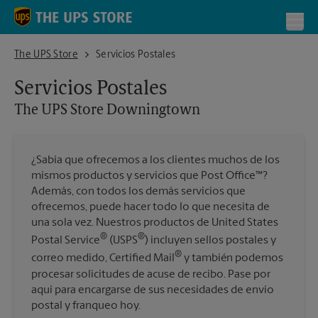
Skip to content
Return to Nav
Toggl
The UPS Store Downingtown
The UPS Store
Servicios Postales
Servicios Postales
The UPS Store
Downingtown
¿Sabía que ofrecemos a los clientes muchos de los
mismos productos y servicios que Post Office™?
Además, con todos los demás servicios que
ofrecemos, puede hacer todo lo que necesita de
una sola vez. Nuestros productos de United States
®
®
Postal Service
(USPS
) incluyen sellos postales y
®
correo medido, Certified Mail
y también podemos
procesar solicitudes de acuse de recibo. Pase por
aquí para encargarse de sus necesidades de envío
postal y franqueo hoy.