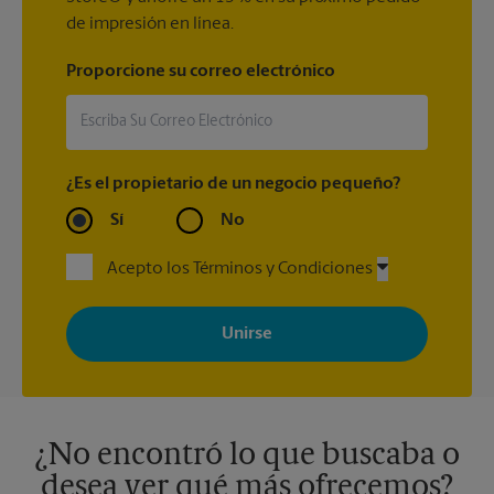
de impresión en línea.
Proporcione su correo electrónico
¿Es el propietario de un negocio pequeño?
Sí
No
Acepto los Términos y Condiciones
Al registrarse, acepta recibir correos electrónicos de The UPS
Store con noticias, ofertas especiales, promociones y mensajes
adaptados a sus intereses. Puede darse de baja en cualquier
momento. Para más información, consulte nuestra política de
privacidad. Los centros están bajo la titularidad y la gestión
independiente de franquiciados. Varias ofertas pueden estar
disponibles solo en algunos centros participantes. Para más
información, contacte al centro The UPS Store en su ciudad.
¿No encontró lo que buscaba o
desea ver qué más ofrecemos?