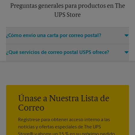
Preguntas generales para productos en The
UPS Store
¿Cómo envío una carta por correo postal?
Solo entregue su sobre con el franqueo adecuado a un
¿Qué servicios de correo postal USPS ofrece?
asociado en este centro de The UPS Store y permítanos
encargarnos del resto.
®
Ofrecemos correo medido, sellos postales, Priority Mail
,
®
®
Priority Mail Express
, First-Class Mail
, Every Door Direct
®
®
®
Mail
, Every Door Direct Mail - Retail
, Media Mail
, Entrega
®
del correo postal del ejército, Parcel Select
, Global Express
®
®
Guaranteed
, Priority Mail Express International
, Priority
Únase a Nuestra Lista de
®
®
®
Mail International
, First-Class Mail
International
, USPS
Correo
®
Tracking
(incluido con la mayoría de los servicios de
®
paquetes), Certified Mail
y acuse de recibo.
Regístrese para obtener acceso interno a las
noticias y ofertas especiales de The UPS
Store® y ahorre un 15 % en su próximo pedido