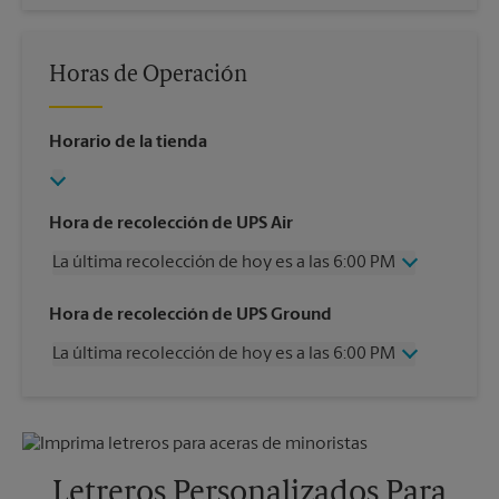
Horas de Operación
Horario de la tienda
Hora de recolección de UPS Air
La última recolección de hoy es a las 6:00 PM
Miércoles
6:00 PM
Hora de recolección de UPS Ground
Jueves
6:00 PM
La última recolección de hoy es a las 6:00 PM
Viernes
6:00 PM
Sábado
2:00 PM
Miércoles
6:00 PM
Domingo
Sin Recolección
Jueves
6:00 PM
Lunes
6:00 PM
Viernes
6:00 PM
Martes
6:00 PM
Sábado
Sin Recolección
Letreros Personalizados Para