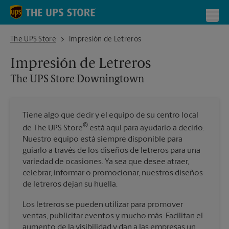
Skip to content
Return to Nav
Toggl
The UPS Store Downingtown
The UPS Store
Impresión de Letreros
Impresión de Letreros
The UPS Store
Downingtown
Tiene algo que decir y el equipo de su centro local
®
de The UPS Store
está aquí para ayudarlo a decirlo.
Nuestro equipo está siempre disponible para
guiarlo a través de los diseños de letreros para una
variedad de ocasiones. Ya sea que desee atraer,
celebrar, informar o promocionar, nuestros diseños
de letreros dejan su huella.
Los letreros se pueden utilizar para promover
ventas, publicitar eventos y mucho más. Facilitan el
aumento de la visibilidad y dan a las empresas un