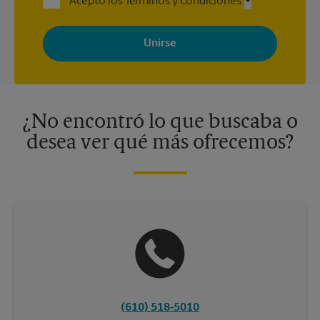
Acepto los Términos y Condiciones
Al registrarse, acepta recibir correos electrónicos de The UPS
Store con noticias, ofertas especiales, promociones y mensajes
adaptados a sus intereses. Puede darse de baja en cualquier
momento. Para más información, consulte nuestra política de
privacidad. Los centros están bajo la titularidad y la gestión
independiente de franquiciados. Varias ofertas pueden estar
disponibles solo en algunos centros participantes. Para más
información, contacte al centro The UPS Store en su ciudad.
¿No encontró lo que buscaba o
desea ver qué más ofrecemos?
(610) 518-5010