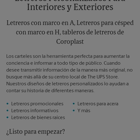
Domingo
Sin Recolección
Interiores y Exteriores
Lunes
6:00 PM
Martes
6:00 PM
Letreros con marco en A, Letreros para césped
con marco en H, tableros de letreros de
Coroplast
Los carteles son la herramienta perfecta para aumentar la
conciencia e informar a todo tipo de público. Cuando
desee transmitir información de la manera más original, no
busque más allá de su centro local de The UPS Store.
Nuestros diseños de letreros personalizados lo ayudan a
contar su historia de diferentes maneras.
Letreros promocionales
Letreros para acera
Letreros informativos
Y más
Letreros de bienes raíces
¿Listo para empezar?