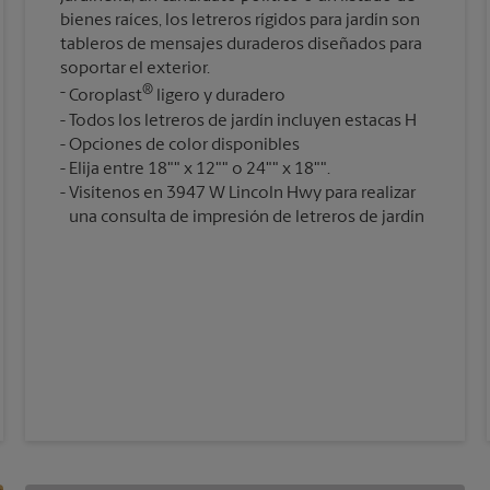
bienes raíces, los letreros rígidos para jardín son
tableros de mensajes duraderos diseñados para
soportar el exterior.
®
Coroplast
ligero y duradero
Todos los letreros de jardín incluyen estacas H
Opciones de color disponibles
Elija entre 18"" x 12"" o 24"" x 18"".
Visítenos en 3947 W Lincoln Hwy para realizar
una consulta de impresión de letreros de jardín