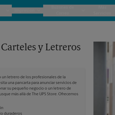
Buzones de
Más
Impresión
Correo
Servicios
UPS
Copias y Documentos
Envío de Carga
Servicios de Buzón
Planos
Notar
Carteles y Letreros
Embalaje y Envío
Materiales de Marketing
Cajas y Suministros de Mudanza
Papeler
Destru
Correo Directo
Postales
Estime el Costo de Envío
Pancart
Folletos
Impr
un letrero de los profesionales de la
Tarjetas Postales
rnacional
Garantía de Embalaje y Envío
ita una pancarta para anunciar servicios de
Impr
ionar su pequeño negocio o un letrero de
Tarjetas Comerciales
 busque más allá de The UPS Store. Ofrecemos
Impr
 Servicios de Envío y Embalaje
ín
Todos los Servicios de Impresión
ilo duraderos