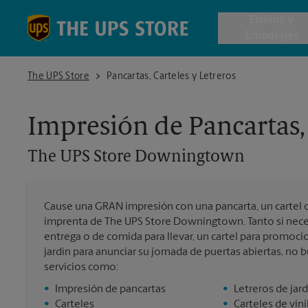
Skip to content
Return to Nav
Envios y
Embalajes
The UPS Store Downingtown
The UPS Store
Pancartas, Carteles y Letreros
Envío de 
Impresión de Pancartas, 
Cajas de 
The UPS Store
Downingtown
Servicios 
Cause una GRAN impresión con una pancarta, un cartel o 
Envío Inte
imprenta de The UPS Store Downingtown. Tanto si neces
entrega o de comida para llevar, un cartel para promoc
jardín para anunciar su jornada de puertas abiertas, no
servicios como:
Todos los
•
Impresión de pancartas
•
Letreros de jard
•
Carteles
•
Carteles de vin