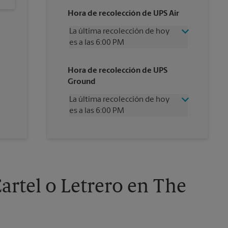
Hora de recolección de UPS Air
La última recolección de hoy
es a las 6:00 PM
Miércoles
6:00 PM
Hora de recolección de UPS
Jueves
6:00 PM
Ground
Viernes
6:00 PM
Sábado
2:00 PM
La última recolección de hoy
Domingo
Sin Recolección
es a las 6:00 PM
Lunes
6:00 PM
Martes
6:00 PM
Miércoles
6:00 PM
Jueves
6:00 PM
Viernes
6:00 PM
Sábado
Sin Recolección
Domingo
Sin Recolección
artel o Letrero en The
Lunes
6:00 PM
Martes
6:00 PM