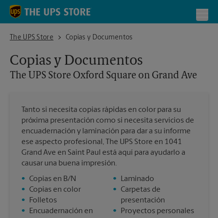
Skip to content
Return to Nav
Toggl
The UPS Store Oxford Square on Grand Ave
The UPS Store
Copias y Documentos
Copias y Documentos
The UPS Store
Oxford Square on Grand Ave
Tanto si necesita copias rápidas en color para su
próxima presentación como si necesita servicios de
encuadernación y laminación para dar a su informe
ese aspecto profesional, The UPS Store en 1041
Grand Ave en Saint Paul está aquí para ayudarlo a
causar una buena impresión.
•
Copias en B/N
•
Laminado
•
Copias en color
•
Carpetas de
•
Folletos
presentación
•
Encuadernación en
•
Proyectos personales