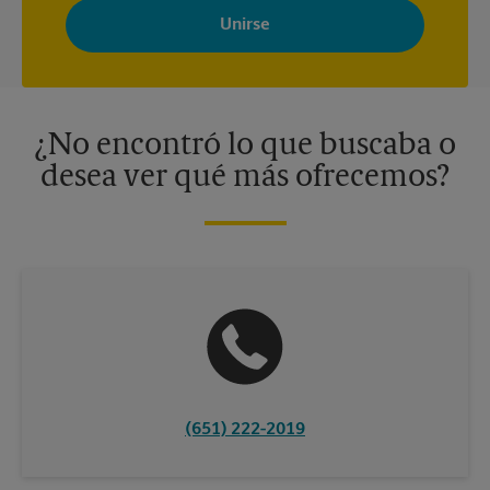
Store con noticias, ofertas especiales, promociones y mensajes
adaptados a sus intereses. Puede darse de baja en cualquier
momento. Para más información, consulte nuestra política de
privacidad. Los centros están bajo la titularidad y la gestión
independiente de franquiciados. Varias ofertas pueden estar
disponibles solo en algunos centros participantes. Para más
información, contacte al centro The UPS Store en su ciudad.
¿No encontró lo que buscaba o
desea ver qué más ofrecemos?
(651) 222-2019