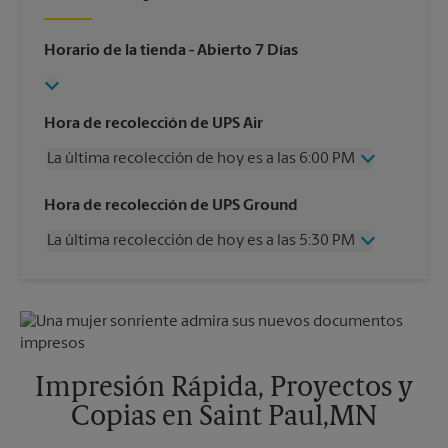
Horario de la tienda
- Abierto 7 Días
Hora de recolección de UPS Air
La última recolección de hoy es a las 6:00 PM
Miércoles
6:00 PM
Hora de recolección de UPS Ground
Jueves
6:00 PM
La última recolección de hoy es a las 5:30 PM
Viernes
6:00 PM
Sábado
3:30 PM
Miércoles
5:30 PM
Domingo
Sin Recolección
Jueves
5:30 PM
Lunes
6:00 PM
Viernes
5:30 PM
Martes
6:00 PM
Sábado
3:30 PM
Domingo
Sin Recolección
Impresión Rápida, Proyectos y
Lunes
5:30 PM
Copias en Saint Paul,MN
Martes
5:30 PM