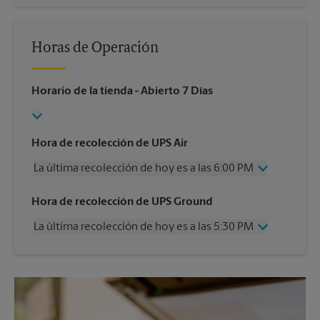
Horas de Operación
Horario de la tienda
- Abierto 7 Días
Hora de recolección de UPS Air
La última recolección de hoy es a las 6:00 PM
Miércoles
6:00 PM
Hora de recolección de UPS Ground
Jueves
6:00 PM
La última recolección de hoy es a las 5:30 PM
Viernes
6:00 PM
Sábado
3:30 PM
Miércoles
5:30 PM
Domingo
Sin Recolección
Jueves
5:30 PM
Lunes
6:00 PM
Viernes
5:30 PM
Martes
6:00 PM
Sábado
3:30 PM