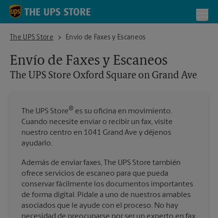
Skip to content
Return to Nav
Toggl
The UPS Store Oxford Square on Grand Ave
The UPS Store
Envío de Faxes y Escaneos
Envío de Faxes y Escaneos
The UPS Store
Oxford Square on Grand Ave
®
The UPS Store
es su oficina en movimiento.
Cuando necesite enviar o recibir un fax, visite
nuestro centro en 1041 Grand Ave y déjenos
ayudarlo.
Además de enviar faxes, The UPS Store también
ofrece servicios de escaneo para que pueda
conservar fácilmente los documentos importantes
de forma digital. Pídale a uno de nuestros amables
asociados que le ayude con el proceso. No hay
necesidad de preocuparse por ser un experto en fax