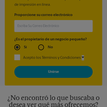
de impresión en línea.
Proporcione su correo electrónico
¿Es el propietario de un negocio pequeño?
Sí
No
Acepto los Términos y Condiciones
Al registrarse, acepta recibir correos electrónicos de The UPS
Store con noticias, ofertas especiales, promociones y mensajes
adaptados a sus intereses. Puede darse de baja en cualquier
momento. Para más información, consulte nuestra política de
privacidad. Los centros están bajo la titularidad y la gestión
independiente de franquiciados. Varias ofertas pueden estar
disponibles solo en algunos centros participantes. Para más
información, contacte al centro The UPS Store en su ciudad.
¿No encontró lo que buscaba o
desea ver qué más ofrecemos?