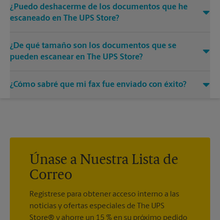
¿Puedo deshacerme de los documentos que he
escaneado en The UPS Store?
Sí, proporcionamos servicios de destrucción de cualquier
¿De qué tamaño son los documentos que se
documento o medio que necesite destruir.
pueden escanear en The UPS Store?
Nuestras máquinas tienen diferentes tamaños. Venga o
¿Cómo sabré que mi fax fue enviado con éxito?
llámenos al (651) 222-2019 y hable con los asociados para
conocer más sobre los tamaños específicos.
Recibirá una hoja de confirmación cuando su fax esté
completo. Y si no se completó la primera vez, le enviaremos
su transmisión de nuevo.
Únase a Nuestra Lista de
Correo
Regístrese para obtener acceso interno a las
noticias y ofertas especiales de The UPS
Store® y ahorre un 15 % en su próximo pedido