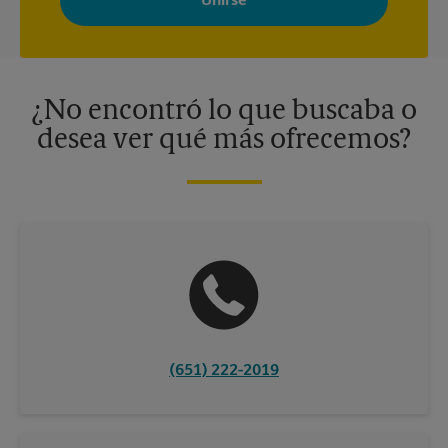
adaptados a sus intereses. Puede darse de baja en cualquier
momento. Para más información, consulte nuestra política de
privacidad. Los centros están bajo la titularidad y la gestión
independiente de franquiciados. Varias ofertas pueden estar
disponibles solo en algunos centros participantes. Para más
información, contacte al centro The UPS Store en su ciudad.
¿No encontró lo que buscaba o
desea ver qué más ofrecemos?
(651) 222-2019