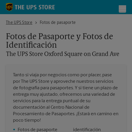
Skip to content
Return to Nav
Toggl
The UPS Store Oxford Square on Grand Ave
The UPS Store
Fotos de pasaporte
Fotos de Pasaporte y Fotos de
Identificación
The UPS Store
Oxford Square on Grand Ave
Tanto si viaja por negocios como por placer, pase
por The UPS Store y aproveche nuestros servicios
de fotografía para pasaportes. Y si tiene un plazo de
entrega muy ajustado, ofrecemos una variedad de
servicios para la entrega puntual de su
documentación al Centro Nacional de
Procesamiento de Pasaportes. ¡Estará en camino en
poco tiempo!
•
Fotos de pasaporte
identificación