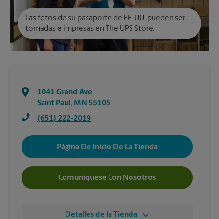
Las fotos de su pasaporte de EE. UU. pueden ser
tomadas e impresas en The UPS Store.
1041 Grand Ave
Saint Paul
,
MN
55105
(651) 222-2019
Página De Inicio De La Tienda
Comuníquese Con Nosotros
Detalles de la Tienda