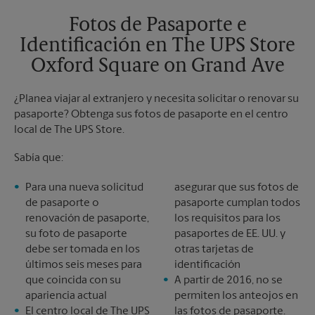
Domingo
Sin Recolección
Fotos de Pasaporte e
Lunes
5:30 PM
Identificación en The UPS Store
Martes
5:30 PM
Oxford Square on Grand Ave
¿Planea viajar al extranjero y necesita solicitar o renovar su
pasaporte? Obtenga sus fotos de pasaporte en el centro
local de The UPS Store.
Sabía que:
Para una nueva solicitud
asegurar que sus fotos de
de pasaporte o
pasaporte cumplan todos
renovación de pasaporte,
los requisitos para los
su foto de pasaporte
pasaportes de EE. UU. y
debe ser tomada en los
otras tarjetas de
últimos seis meses para
identificación
que coincida con su
A partir de 2016, no se
apariencia actual
permiten los anteojos en
El centro local de The UPS
las fotos de pasaporte.