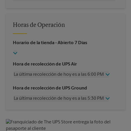
Horas de Operación
Horario de la tienda
- Abierto 7 Días
Hora de recolección de UPS Air
La última recolección de hoy es a las 6:00 PM
Miércoles
6:00 PM
Hora de recolección de UPS Ground
Jueves
6:00 PM
La última recolección de hoy es a las 5:30 PM
Viernes
6:00 PM
Sábado
3:30 PM
Miércoles
5:30 PM
Domingo
Sin Recolección
Jueves
5:30 PM
Lunes
6:00 PM
Viernes
5:30 PM
Martes
6:00 PM
Sábado
3:30 PM