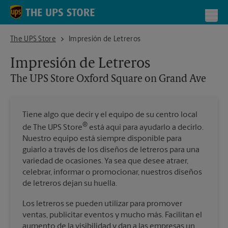
Skip to content
Return to Nav
Toggl
The UPS Store Oxford Square on Grand Ave
The UPS Store
Impresión de Letreros
Impresión de Letreros
The UPS Store
Oxford Square on Grand Ave
Tiene algo que decir y el equipo de su centro local
®
de The UPS Store
está aquí para ayudarlo a decirlo.
Nuestro equipo está siempre disponible para
guiarlo a través de los diseños de letreros para una
variedad de ocasiones. Ya sea que desee atraer,
celebrar, informar o promocionar, nuestros diseños
de letreros dejan su huella.
Los letreros se pueden utilizar para promover
ventas, publicitar eventos y mucho más. Facilitan el
aumento de la visibilidad y dan a las empresas un