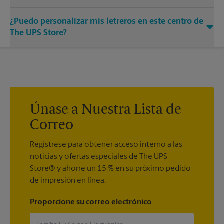
para promocionar en la acera.
Sí. Nuestros letreros de metal fuertes, resistentes y confiables
¿Puedo personalizar mis letreros en este centro de
hacen una presentación llamativa. Visite su centro local de
The UPS Store para obtener ejemplos a todo color de una o
The UPS Store?
dos caras para elegir entre todos en un solo lugar.
Los diseños de letreros personalizados están disponibles en
su centro local de The UPS Store. Siempre estamos
encantados de ayudarlo a crear el letrero correcto con la
impresión de letreros que se adapte a sus necesidades.
Únase a Nuestra Lista de
Correo
Regístrese para obtener acceso interno a las
noticias y ofertas especiales de The UPS
Store® y ahorre un 15 % en su próximo pedido
de impresión en línea.
Proporcione su correo electrónico