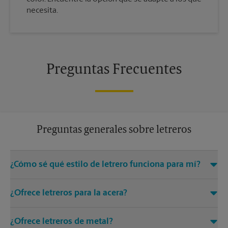
necesita.
Preguntas Frecuentes
Preguntas generales sobre letreros
¿Cómo sé qué estilo de letrero funciona para mí?
Venga a The UPS Store Oxford Square on Grand Ave o
¿Ofrece letreros para la acera?
llámenos al (651) 222-2019 y estaremos encantados de
ayudarle a encontrar la solución adecuada de letreros para
Sí, los centros de The UPS Store ofrecen una variedad de
sus necesidades
¿Ofrece letreros de metal?
letreros, como letreros con marco en A, que son perfectos