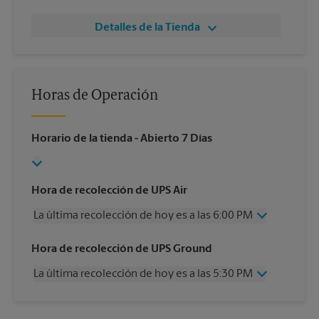
Detalles de la Tienda
Horas de Operación
Horario de la tienda
- Abierto 7 Días
Hora de recolección de UPS Air
La última recolección de hoy es a las 6:00 PM
Miércoles
6:00 PM
Hora de recolección de UPS Ground
Jueves
6:00 PM
La última recolección de hoy es a las 5:30 PM
Viernes
6:00 PM
Sábado
3:30 PM
Miércoles
5:30 PM
Domingo
Sin Recolección