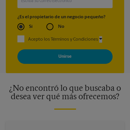
¿Es el propietario de un negocio pequeño?
Sí
No
Acepto los Términos y Condiciones
Al registrarse, acepta recibir correos electrónicos de The UPS
Store con noticias, ofertas especiales, promociones y mensajes
adaptados a sus intereses. Puede darse de baja en cualquier
momento. Para más información, consulte nuestra política de
privacidad. Los centros están bajo la titularidad y la gestión
independiente de franquiciados. Varias ofertas pueden estar
disponibles solo en algunos centros participantes. Para más
información, contacte al centro The UPS Store en su ciudad.
¿No encontró lo que buscaba o
desea ver qué más ofrecemos?