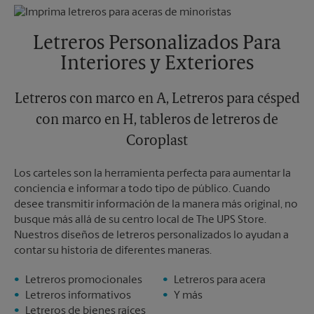
Jueves
5:30 PM
Lunes
6:00 PM
Viernes
5:30 PM
Martes
6:00 PM
Sábado
3:30 PM
Letreros Personalizados Para
Domingo
Sin Recolección
Interiores y Exteriores
Lunes
5:30 PM
Martes
5:30 PM
Letreros con marco en A, Letreros para césped
con marco en H, tableros de letreros de
Coroplast
Los carteles son la herramienta perfecta para aumentar la
conciencia e informar a todo tipo de público. Cuando
desee transmitir información de la manera más original, no
busque más allá de su centro local de The UPS Store.
Nuestros diseños de letreros personalizados lo ayudan a
contar su historia de diferentes maneras.
Letreros promocionales
Letreros para acera
Letreros informativos
Y más
Letreros de bienes raíces