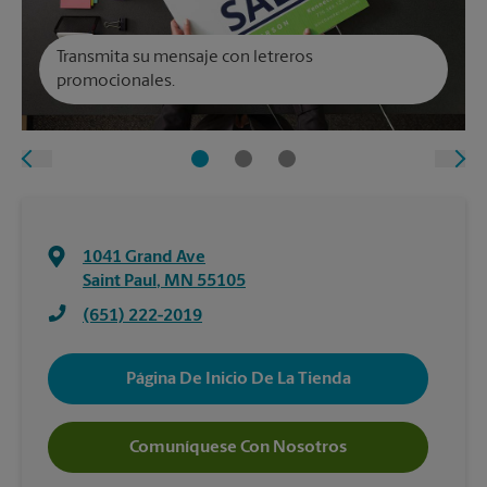
Transmita su mensaje con letreros
promocionales.
1041 Grand Ave
Saint Paul
,
MN
55105
(651) 222-2019
Página De Inicio De La Tienda
Comuníquese Con Nosotros