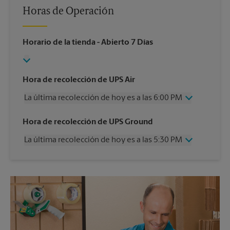
Horas de Operación
Horario de la tienda
- Abierto 7 Días
Hora de recolección de UPS Air
La última recolección de hoy es a las 6:00 PM
Miércoles
6:00 PM
Hora de recolección de UPS Ground
Jueves
6:00 PM
La última recolección de hoy es a las 5:30 PM
Viernes
6:00 PM
Sábado
3:30 PM
Miércoles
5:30 PM
Domingo
Sin Recolección
Jueves
5:30 PM
Lunes
6:00 PM
Viernes
5:30 PM
Martes
6:00 PM
Sábado
3:30 PM
Domingo
Sin Recolección
Lunes
5:30 PM
Martes
5:30 PM