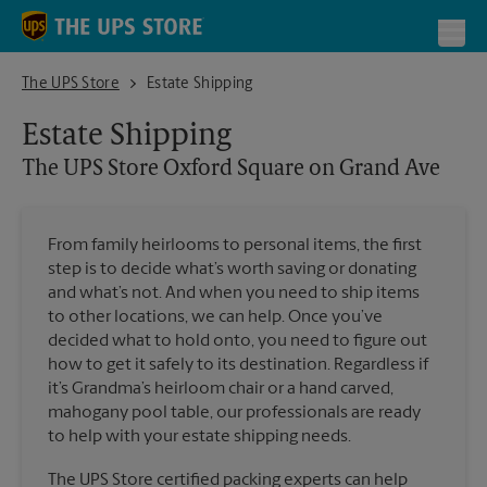
Skip to content
Return to Nav
Toggl
The UPS Store Oxford Square on Grand Ave
The UPS Store
Estate Shipping
Estate Shipping
The UPS Store
Oxford Square on Grand Ave
From family heirlooms to personal items, the first
step is to decide what’s worth saving or donating
and what’s not. And when you need to ship items
to other locations, we can help. Once you’ve
decided what to hold onto, you need to figure out
how to get it safely to its destination. Regardless if
it’s Grandma’s heirloom chair or a hand carved,
mahogany pool table, our professionals are ready
to help with your estate shipping needs.
The UPS Store certified packing experts can help