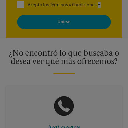
Acepto los Términos y Condiciones
Al registrarse, acepta recibir correos electrónicos de The UPS
Store con noticias, ofertas especiales, promociones y mensajes
adaptados a sus intereses. Puede darse de baja en cualquier
momento. Para más información, consulte nuestra política de
privacidad. Los centros están bajo la titularidad y la gestión
independiente de franquiciados. Varias ofertas pueden estar
disponibles solo en algunos centros participantes. Para más
información, contacte al centro The UPS Store en su ciudad.
¿No encontró lo que buscaba o
desea ver qué más ofrecemos?
(651) 222-2019