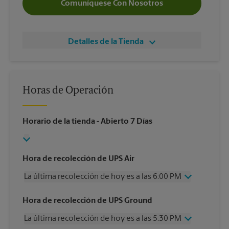
Comuníquese Con Nosotros
Detalles de la Tienda
Horas de Operación
Horario de la tienda
- Abierto 7 Días
Hora de recolección de UPS Air
La última recolección de hoy es a las 6:00 PM
Miércoles
6:00 PM
Hora de recolección de UPS Ground
Jueves
6:00 PM
La última recolección de hoy es a las 5:30 PM
Viernes
6:00 PM