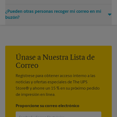
Puede añadir los nombres de las personas autorizadas a
¿Pueden otras personas recoger mi correo en mi
recibir correo en su buzón. Cada destinatario deberá
presentar dos formas válidas de identificación para
buzón?
completar el formulario PS 1583 obligatorio.
Sí. Puede permitir que otras personas recojan su correo
prestándoles la llave de su buzón. La posesión de la llave del
buzón se considerará una prueba válida de que el poseedor
de la llave está debidamente autorizado para retirar cualquier
contenido del buzón.
Únase a Nuestra Lista de
Correo
Regístrese para obtener acceso interno a las
noticias y ofertas especiales de The UPS
Store® y ahorre un 15 % en su próximo pedido
de impresión en línea.
Proporcione su correo electrónico