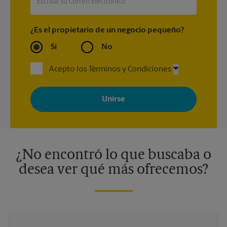
¿Es el propietario de un negocio pequeño?
Sí
No
Acepto los Términos y Condiciones
Al registrarse, acepta recibir correos electrónicos de The UPS
Store con noticias, ofertas especiales, promociones y mensajes
adaptados a sus intereses. Puede darse de baja en cualquier
momento. Para más información, consulte nuestra política de
privacidad. Los centros están bajo la titularidad y la gestión
independiente de franquiciados. Varias ofertas pueden estar
disponibles solo en algunos centros participantes. Para más
información, contacte al centro The UPS Store en su ciudad.
¿No encontró lo que buscaba o
desea ver qué más ofrecemos?