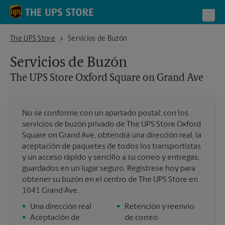
Skip to content
Return to Nav
Toggl
The UPS Store Oxford Square on Grand Ave
The UPS Store
Servicios de Buzón
Servicios de Buzón
The UPS Store
Oxford Square on Grand Ave
No se conforme con un apartado postal; con los
servicios de buzón privado de The UPS Store Oxford
Square on Grand Ave, obtendrá una dirección real, la
aceptación de paquetes de todos los transportistas
y un acceso rápido y sencillo a su correo y entregas,
guardados en un lugar seguro. Regístrese hoy para
obtener su buzón en el centro de The UPS Store en
1041 Grand Ave.
•
Una dirección real
•
Retención y reenvío
•
Aceptación de
de correo