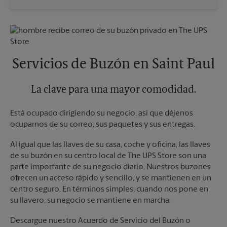
Sábado
3:30 PM
Miércoles
5:30 PM
Domingo
Sin Recolección
Jueves
5:30 PM
Lunes
6:00 PM
Viernes
5:30 PM
Martes
6:00 PM
Sábado
3:30 PM
Domingo
Sin Recolección
Servicios de Buzón en Saint Paul
Lunes
5:30 PM
Martes
5:30 PM
La clave para una mayor comodidad.
Está ocupado dirigiendo su negocio, así que déjenos
ocuparnos de su correo, sus paquetes y sus entregas.
Al igual que las llaves de su casa, coche y oficina, las llaves
de su buzón en su centro local de The UPS Store son una
parte importante de su negocio diario. Nuestros buzones
ofrecen un acceso rápido y sencillo, y se mantienen en un
centro seguro. En términos simples, cuando nos pone en
su llavero, su negocio se mantiene en marcha.
Descargue nuestro Acuerdo de Servicio del Buzón o