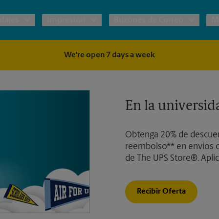
lajes
Impresión
Buzones de Correo
M
We're open 7 days a week
e UPS
Copias y Documentos
Envío de Carga
Servicios de Buzón
P
 Embalaje y Envío
Materiales de Marketing
Cajas y Suministros de Mudanza
P
En la universid
Correo Directo
s Postales
Garantía de Embalaje y Envío
P
Obtenga 20% de descuen
Folletos
reembolso** en envíos c
Tarjetas Postales
ternacional
de The UPS Store®. Aplic
Tarjetas Comerciales
os Servicios de Envío y Embalaje
Recibir Oferta
Todos los Servicios de Impresión