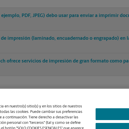
r ejemplo, PDF, JPEG) debo usar para enviar a imprimir do
 de impresión (laminado, encuadernado o engrapado) en l
ach ofrece servicios de impresión de gran formato como pan
a en nuestro(s) sitio(s) y en los sitios de nuestros
 todas las cookies. Puede cambiar sus preferencias
 a continuación. Tiene derecho a desactivar las
ón personal con "terceros" (tal y como se define
Contraste Alto
ic en el botón "SOLO COOKIES ESENCIALES" que aparece