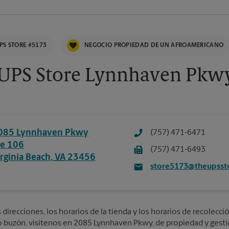
PS STORE #5173
NEGOCIO PROPIEDAD DE UN AFROAMERICANO
UPS Store Lynnhaven Pkw
085 Lynnhaven Pkwy
(757) 471-6471
te 106
(757) 471-6493
irginia Beach
,
VA
23456
store5173@theupsst
direcciones, los horarios de la tienda y los horarios de recolecció
 o buzón, visítenos en 2085 Lynnhaven Pkwy, de propiedad y gestió