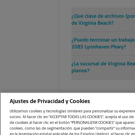
¿Qué clase de archivos (po
de Virginia Beach?
¿Puedo terminar un trabajo
2085 Lynnhaven Pkwy?
¿La sucursal de Virginia Be
planos?
Ajustes de Privacidad y Cookies
Utilizamos cookies y tecnologías similares para personalizar su experienci
socios. Al hacer clic en "ACCEPTAR TODAS LAS COOKIES", acepta el uso de
de cookies al hacer clic en el botón "PERSONALIZAR COOKIES" que aparece
Copyright © 1994-
2026
.
cookies, como las de segmentación, que pueden "compartir" su informaci
The UPS Store
|
Aviso de Privacidad
|
Términos de Uso del Sitio Web
|
en la lesgislación estatal aplicable de los Estados Unidos), al hacer cl