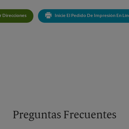
 Direcciones
Inicie El Pedido De Impresión En Lí
Get Directions For 2085 Lynnhaven Pkwy - Opens In New Ta
Preguntas Frecuentes