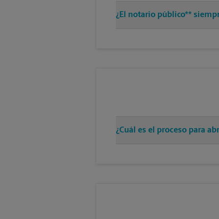
¿El notario público** siem
¿Cuál es el proceso para a