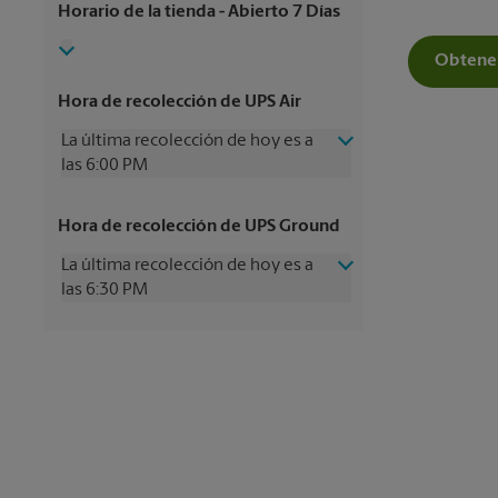
Horario de la tienda
- Abierto 7 Días
Obtener
Hora de recolección de UPS Air
La última recolección de hoy es a
las 6:00 PM
Miércoles
6:00 PM
Hora de recolección de UPS Ground
Jueves
6:00 PM
Viernes
6:00 PM
La última recolección de hoy es a
Sábado
1:00 PM
las 6:30 PM
Domingo
Sin Recolección
Lunes
6:00 PM
Miércoles
6:30 PM
Martes
6:00 PM
Jueves
6:30 PM
Viernes
6:30 PM
Sábado
Sin Recolección
Domingo
Sin Recolección
Lunes
6:30 PM
Martes
6:30 PM