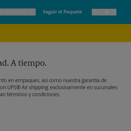
ás Servicios
Seguir el Paquete
EN
ES
Alternar el idiom
lanos e Impresión Arquitectónica
Notary
Cuentas de la Casa
apelería y Tarjetas
Destrucción
Envío de Faxes y
ad. A tiempo.
Escaneos
ancartas, Carteles y Letreros
Fotos de Pasaporte
to en empaques, así como nuestra garantía de
Impresión de Pancartas
on UPS® Air shipping, exclusivamente en sucursales
an términos y condiciones.
Impresión de Carteles
Impresión de Letreros