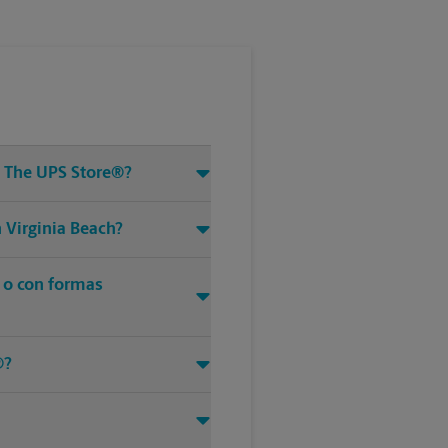
e The UPS Store®?
 Virginia Beach?
s o con formas
®?