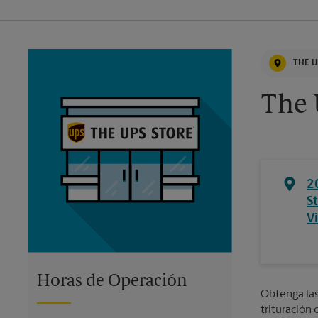
THE U
The 
2
S
V
Horas de Operación
Obtenga las 
trituración