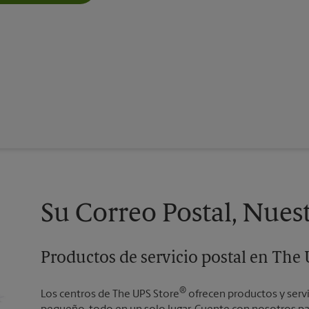
Su Correo Postal, Nues
Productos de servicio postal en Th
®
Los centros de The UPS Store
ofrecen productos y serv