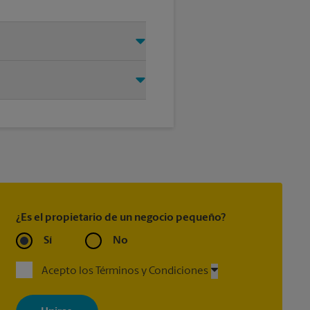
permítanos encargarnos del
®
Every Door Direct Mail
, Every
®
 Express Guaranteed
, Priority
®
king
(incluido con la mayoría
¿Es el propietario de un negocio pequeño?
Sí
No
Acepto los Términos y Condiciones
Al registrarse, acepta recibir correos electrónicos de The UPS Store
con noticias, ofertas especiales, promociones y mensajes