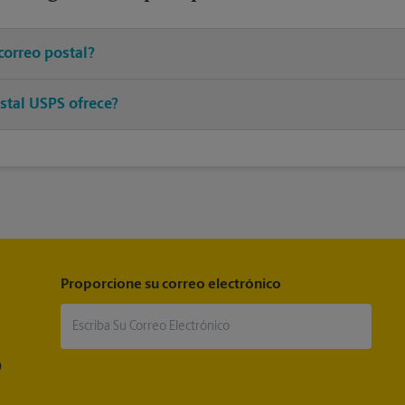
correo postal?
franqueo adecuado a un asociado en este centro de The UPS Store y 
stal USPS ofrece?
®
®
®
 postales, Priority Mail
, Priority Mail Express
, First-Class Mail
, 
®
®
a Mail
, Entrega del correo postal del ejército, Parcel Select
, Global
®
®
®
iority Mail International
, First-Class Mail
International
, USPS Trac
®
rtified Mail
y acuse de recibo.
Proporcione su correo electrónico
®