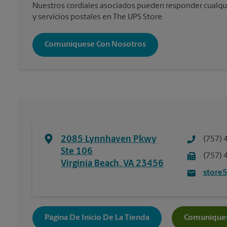
Nuestros cordiales asociados pueden responder cualqu
y servicios postales en The UPS Store.
Comuníquese Con Nosotros
2085 Lynnhaven Pkwy
(757) 
Ste 106
(757) 
Virginia Beach
,
VA
23456
store
Página De Inicio De La Tienda
Comuníques