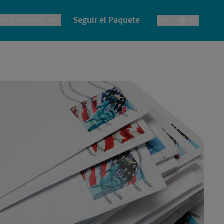
ás Servicios
Seguir el Paquete
EN
ES
Alternar el idiom
lanos e Impresión Arquitectónica
Notary
Cuentas de la Casa
apelería y Tarjetas
Destrucción
Envío de Faxes y
Escaneos
ancartas, Carteles y Letreros
Fotos de Pasaporte
Impresión de Pancartas
Impresión de Carteles
Impresión de Letreros