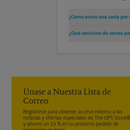
¿Cómo envío una carta por 
Solo entregue su sobre con el 
¿Qué servicios de correo po
resto.
Ofrecemos correo medido, sellos
®
Door Direct Mail - Retail
, Medi
®
Mail Express International
, Pr
de los servicios de paquetes), Ce
Únase a Nuestra Lista de
Correo
Regístrese para obtener acceso interno a las
noticias y ofertas especiales de The UPS Store
y ahorre un 15 % en su próximo pedido de