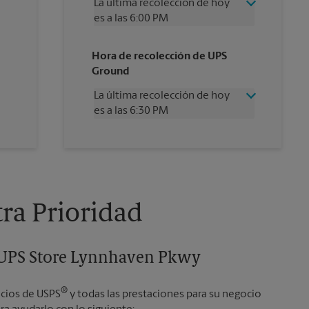
La última recolección de hoy
es a las 6:00 PM
Miércoles
6:00 PM
Hora de recolección de UPS
Jueves
6:00 PM
Ground
Viernes
6:00 PM
Sábado
1:00 PM
La última recolección de hoy
Domingo
Sin Recolección
es a las 6:30 PM
Lunes
6:00 PM
Martes
6:00 PM
Miércoles
6:30 PM
Jueves
6:30 PM
Viernes
6:30 PM
Sábado
Sin Recolección
Domingo
Sin Recolección
tra Prioridad
Lunes
6:30 PM
Martes
6:30 PM
e UPS Store Lynnhaven Pkwy
®
icios de USPS
y todas las prestaciones para su negocio