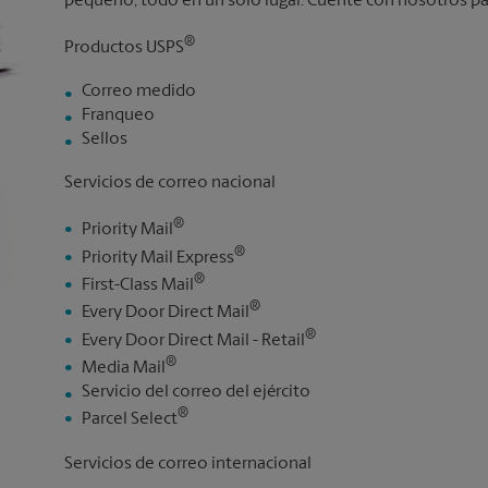
pequeño, todo en un solo lugar. Cuente con nosotros par
®
Productos USPS
Correo medido
Franqueo
Sellos
Servicios de correo nacional
®
Priority Mail
®
Priority Mail Express
®
First-Class Mail
®
Every Door Direct Mail
®
Every Door Direct Mail - Retail
®
Media Mail
Servicio del correo del ejército
®
Parcel Select
Servicios de correo internacional