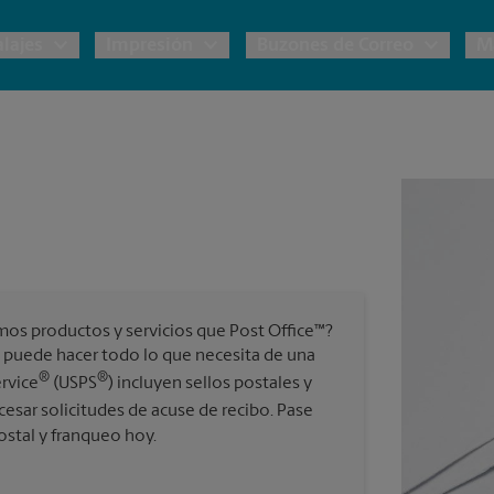
lajes
Impresión
Buzones de Correo
M
e UPS
Copias y Documentos
Envío de Carga
Servicios de Buzón
P
 Embalaje y Envío
Materiales de Marketing
Cajas y Suministros de Mudanza
P
Correo Directo
s Postales
Garantía de Embalaje y Envío
P
Folletos
mos productos y servicios que Post Office™?
Tarjetas Postales
ternacional
 puede hacer todo lo que necesita de una
®
®
ervice
(USPS
) incluyen sellos postales y
Tarjetas Comerciales
sar solicitudes de acuse de recibo. Pase
os Servicios de Envío y Embalaje
ostal y franqueo hoy.
Todos los Servicios de Impresión