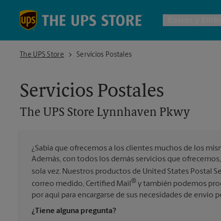
Skip to content
Return to Nav
Envios y Emba
The UPS Store Lynnhaven Pkwy
The UPS Store
Servicios Postales
Envío d
Servicios Postales
Cajas de
The UPS Store
Lynnhaven Pkwy
Servicio
¿Sabía que ofrecemos a los clientes muchos de los mis
Envío In
Además, con todos los demás servicios que ofrecemos,
sola vez. Nuestros productos de United States Postal S
®
correo medido, Certified Mail
y también podemos proce
Todos l
por aquí para encargarse de sus necesidades de envío p
¿Tiene alguna pregunta?