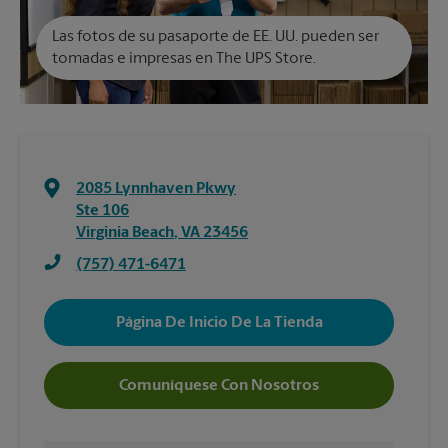
Las fotos de su pasaporte de EE. UU. pueden ser
tomadas e impresas en The UPS Store.
2085 Lynnhaven Pkwy
Ste 106
Virginia Beach
,
VA
23456
(757) 471-6471
Página De Inicio De La Tienda
Comuníquese Con Nosotros