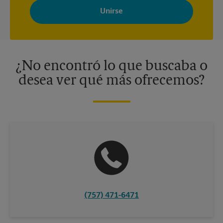
Store con noticias, ofertas especiales, promociones y mensajes
adaptados a sus intereses. Puede darse de baja en cualquier
momento. Para más información, consulte nuestra política de
privacidad. Los centros están bajo la titularidad y la gestión
independiente de franquiciados. Varias ofertas pueden estar
disponibles solo en algunos centros participantes. Para más
información, contacte al centro The UPS Store en su ciudad.
¿No encontró lo que buscaba o
desea ver qué más ofrecemos?
(757) 471-6471