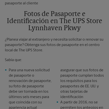
Martes
6:00 PM
Sábado
Sin Recolección
Domingo
Sin Recolección
Fotos de Pasaporte e
Lunes
6:30 PM
Identificación en The UPS Store
Martes
6:30 PM
Lynnhaven Pkwy
¿Planea viajar al extranjero y necesita solicitar o renovar su
pasaporte? Obtenga sus fotos de pasaporte en el centro
local de The UPS Store.
Sabía que:
Para una nueva solicitud
asegurar que sus fotos de
de pasaporte o
pasaporte cumplan todos
renovación de pasaporte,
los requisitos para los
su foto de pasaporte
pasaportes de EE. UU. y
debe ser tomada en los
otras tarjetas de
últimos seis meses para
identificación
que coincida con su
A partir de 2016, no se
apariencia actual
permiten los anteojos en