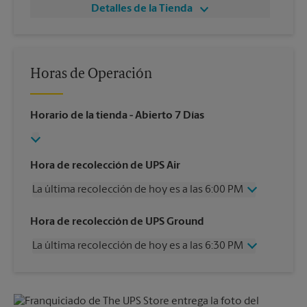
Detalles de la Tienda
Horas de Operación
Horario de la tienda
- Abierto 7 Días
Hora de recolección de UPS Air
La última recolección de hoy es a las 6:00 PM
Miércoles
6:00 PM
Hora de recolección de UPS Ground
Jueves
6:00 PM
La última recolección de hoy es a las 6:30 PM
Viernes
6:00 PM
Sábado
1:00 PM
Miércoles
6:30 PM
Domingo
Sin Recolección
Jueves
6:30 PM
Lunes
6:00 PM
Viernes
6:30 PM