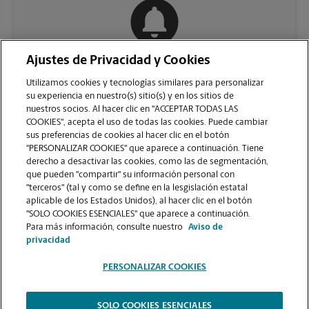
Ajustes de Privacidad y Cookies
COMUNÍQUESE CON NOSOTROS
Utilizamos cookies y tecnologías similares para personalizar
su experiencia en nuestro(s) sitio(s) y en los sitios de
nuestros socios. Al hacer clic en "ACCEPTAR TODAS LAS
COOKIES", acepta el uso de todas las cookies. Puede cambiar
sus preferencias de cookies al hacer clic en el botón
"PERSONALIZAR COOKIES" que aparece a continuación. Tiene
derecho a desactivar las cookies, como las de segmentación,
que pueden "compartir" su información personal con
"terceros" (tal y como se define en la lesgislación estatal
aplicable de los Estados Unidos), al hacer clic en el botón
"SOLO COOKIES ESENCIALES" que aparece a continuación.
VER LA PÁGINA DE LA TIENDA
Para más información, consulte nuestro
Aviso de
privacidad
PERSONALIZAR COOKIES
SOLO COOKIES ESENCIALES
Copyright © 1994-
2026
.