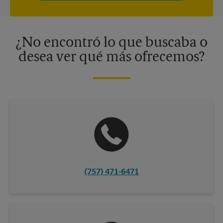
privacidad. Los centros están bajo la titularidad y la gestión
independiente de franquiciados. Varias ofertas pueden estar
disponibles solo en algunos centros participantes. Para más
información, contacte al centro The UPS Store en su ciudad.
¿No encontró lo que buscaba o
desea ver qué más ofrecemos?
(757) 471-6471