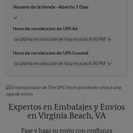
Horario de la tienda
- Abierto 7 Días
Hora de recolección de UPS Air
La última recolección de hoy es a las 6:00 PM
Miércoles
6:00 PM
Hora de recolección de UPS Ground
Jueves
6:00 PM
La última recolección de hoy es a las 6:30 PM
Viernes
6:00 PM
Sábado
1:00 PM
Miércoles
6:30 PM
Domingo
Sin Recolección
Jueves
6:30 PM
Lunes
6:00 PM
Viernes
6:30 PM
Martes
6:00 PM
Sábado
Sin Recolección
Domingo
Sin Recolección
Expertos en Embalajes y Envíos
Lunes
6:30 PM
en Virginia Beach, VA
Martes
6:30 PM
Pase y haga su envío con confianza