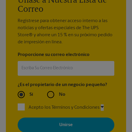
Únase a Nuestra Lista de
Correo
Regístrese para obtener acceso interno a las
noticias y ofertas especiales de The UPS
Store® y ahorre un 15 % en su próximo pedido
de impresión en línea.
Proporcione su correo electrónico
¿Es el propietario de un negocio pequeño?
Sí
No
Acepto los Términos y Condiciones
Al registrarse, acepta recibir correos electrónicos de The UPS
Store con noticias, ofertas especiales, promociones y mensajes
adaptados a sus intereses. Puede darse de baja en cualquier
momento. Para más información, consulte nuestra política de