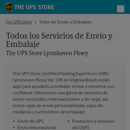
Skip to content
Return to Nav
Toggl
The UPS Store Lynnhaven Pkwy
The UPS Store
Todos los Envíos y Embalajes
Todos los Servicios de Envío y
Embalaje
The UPS Store
Lynnhaven Pkwy
The UPS Store Certified Packing Experts en 2085
Lynnhaven Pkwy Ste 106 en Virginia Beach están
aquí para ayudarlo a embalar, enviar y moverse con
confianza. Ofrecemos una gama de servicios de
envío nacionales, internacionales y de carga, así
como cajas de envío personalizadas, cajas de
mudanza y suministros de embalaje.
•
Envío de UPS
•
Productos y servicios
•
Envío internacional
del USPS