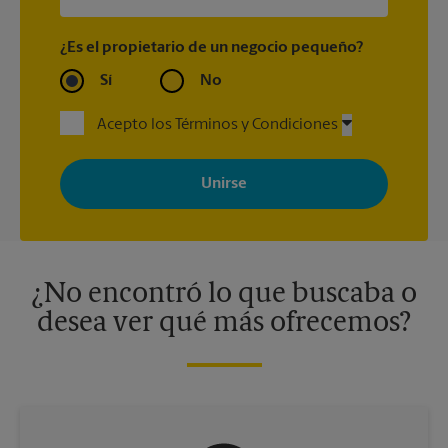
¿Es el propietario de un negocio pequeño?
Sí
No
Acepto los Términos y Condiciones
Al registrarse, acepta recibir correos electrónicos de The UPS
Store con noticias, ofertas especiales, promociones y mensajes
adaptados a sus intereses. Puede darse de baja en cualquier
momento. Para más información, consulte nuestra política de
privacidad. Los centros están bajo la titularidad y la gestión
independiente de franquiciados. Varias ofertas pueden estar
disponibles solo en algunos centros participantes. Para más
información, contacte al centro The UPS Store en su ciudad.
¿No encontró lo que buscaba o
desea ver qué más ofrecemos?