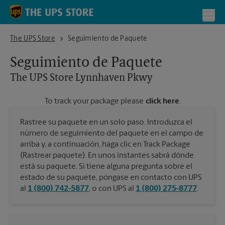
Skip to content
Return to Nav
Toggl
The UPS Store Lynnhaven Pkwy
The UPS Store
Seguimiento de Paquete
Seguimiento de Paquete
The UPS Store
Lynnhaven Pkwy
To track your package please
click here
.
Rastree su paquete en un solo paso. Introduzca el
número de seguimiento del paquete en el campo de
arriba y, a continuación, haga clic en Track Package
(Rastrear paquete). En unos instantes sabrá dónde
está su paquete. Si tiene alguna pregunta sobre el
estado de su paquete, póngase en contacto con UPS
al
1 (800) 742-5877
, o con UPS al
1 (800) 275-8777
.