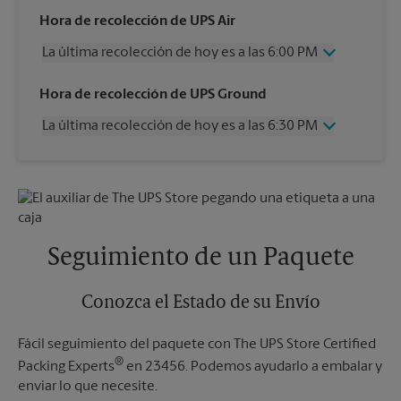
Hora de recolección de UPS Air
La última recolección de hoy es a las 6:00 PM
Miércoles
6:00 PM
Hora de recolección de UPS Ground
Jueves
6:00 PM
La última recolección de hoy es a las 6:30 PM
Viernes
6:00 PM
Sábado
1:00 PM
Miércoles
6:30 PM
Domingo
Sin Recolección
Jueves
6:30 PM
Lunes
6:00 PM
Viernes
6:30 PM
Martes
6:00 PM
Sábado
Sin Recolección
Domingo
Sin Recolección
Seguimiento de un Paquete
Lunes
6:30 PM
Martes
6:30 PM
Conozca el Estado de su Envío
Fácil seguimiento del paquete con The UPS Store Certified
®
Packing Experts
en 23456. Podemos ayudarlo a embalar y
enviar lo que necesite.