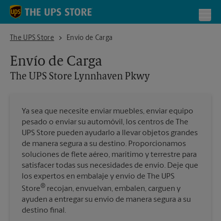
Skip to content
Return to Nav
Toggl
The UPS Store Lynnhaven Pkwy
The UPS Store
Envío de Carga
Envío de Carga
The UPS Store
Lynnhaven Pkwy
Ya sea que necesite enviar muebles, enviar equipo
pesado o enviar su automóvil, los centros de The
UPS Store pueden ayudarlo a llevar objetos grandes
de manera segura a su destino. Proporcionamos
soluciones de flete aéreo, marítimo y terrestre para
satisfacer todas sus necesidades de envío. Deje que
los expertos en embalaje y envío de The UPS
®
Store
recojan, envuelvan, embalen, carguen y
ayuden a entregar su envío de manera segura a su
destino final.