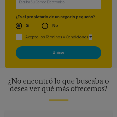
¿Es el propietario de un negocio pequeño?
Sí
No
Acepto los Términos y Condiciones
Al registrarse, acepta recibir correos electrónicos de The UPS
Store con noticias, ofertas especiales, promociones y mensajes
adaptados a sus intereses. Puede darse de baja en cualquier
momento. Para más información, consulte nuestra política de
privacidad. Los centros están bajo la titularidad y la gestión
independiente de franquiciados. Varias ofertas pueden estar
disponibles solo en algunos centros participantes. Para más
información, contacte al centro The UPS Store en su ciudad.
¿No encontró lo que buscaba o
desea ver qué más ofrecemos?