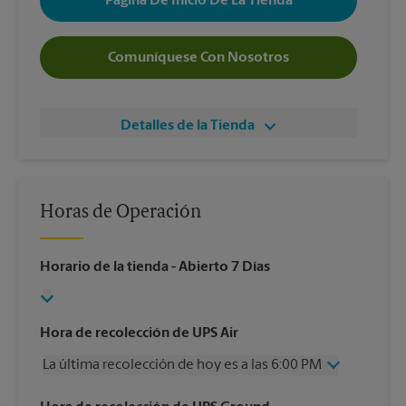
Página De Inicio De La Tienda
Comuníquese Con Nosotros
Detalles de la Tienda
Horas de Operación
Horario de la tienda
- Abierto 7 Días
Hora de recolección de UPS Air
La última recolección de hoy es a las 6:00 PM
Miércoles
6:00 PM